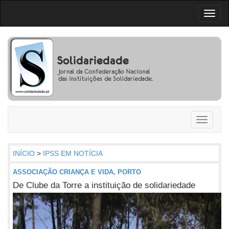
Toggl
naviga
Toggle
navigati
INÍCIO
>
IPSS EM NOTÍCIA
ASSOCIAÇÃO CRIANÇA E VIDA, PORTO
De Clube da Torre a instituição de solidariedade