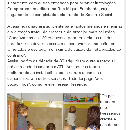
juntamente com outras entidades para arranjar instalações.
Compraram um edifício na Rua Miguel Bombarda, cujo
pagamento foi completado pelo Fundo de Socorro Social.
A casa nova não era suficiente para tantos meninos e meninas
e a direcção tratou de crescer e de arranjar mais soluções.
“Chegávamos às 120 crianças e para ter ideia, os miúdos,
para fazer os deveres escolares, sentavam-se no chão, em
almofadas e escreviam em cima de caixas de fruta viradas ao
contrário”.
Assim, no fim da década de 80 adquiriram outro espaço ali
próximo onde instalaram o ATL. Aos poucos foram
melhorando as instalações, construíram a cantina e
disponibilizaram outros serviços. Tudo foi pago “aos
bocadinhos”, como refere Teresa Resende.
“Os pais
queriam
que
tivéssemos
creche e
nós demos