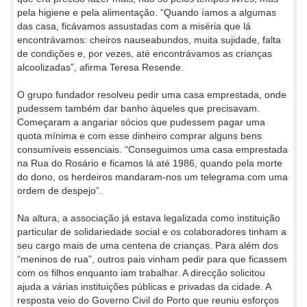
pela higiene e pela alimentação. “Quando íamos a algumas
das casa, ficávamos assustadas com a miséria que lá
encontrávamos: cheiros nauseabundos, muita sujidade, falta
de condições e, por vezes, até encontrávamos as crianças
alcoolizadas”, afirma Teresa Resende.
O grupo fundador resolveu pedir uma casa emprestada, onde
pudessem também dar banho àqueles que precisavam.
Começaram a angariar sócios que pudessem pagar uma
quota mínima e com esse dinheiro comprar alguns bens
consumíveis essenciais. “Conseguimos uma casa emprestada
na Rua do Rosário e ficamos lá até 1986, quando pela morte
do dono, os herdeiros mandaram-nos um telegrama com uma
ordem de despejo”.
Na altura, a associação já estava legalizada como instituição
particular de solidariedade social e os colaboradores tinham a
seu cargo mais de uma centena de crianças. Para além dos
“meninos de rua”, outros pais vinham pedir para que ficassem
com os filhos enquanto iam trabalhar. A direcção solicitou
ajuda a várias instituições públicas e privadas da cidade. A
resposta veio do Governo Civil do Porto que reuniu esforços