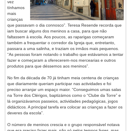
vez
tínhamos
mais
crianças
que passavam o dia connosco”. Teresa Resende recorda que
iam buscar alguns dos meninos a casa, para que não
faltassem à escola. Aos poucos, as raparigas começaram
também a frequentar o corredor da Igreja que, entretanto,
passara a uma salinha, e traziam os irmãos mais pequenos.
“As pessoas foram notando o trabalho que estávamos a tentar
fazer e começaram a oferecerem-nos mercearias e outros
produtos para que déssemos aos meninos”.
No fim da década de 70 já tinham meia centena de crianças
que diariamente queriam participar nas actividades e foi
preciso arranjar um espaço maior. “Conseguimos umas salas
na Torre dos Clérigos, baptizámos como o “Clube da Torre” e
lá organizávamos passeios, actividades pedagógicas, jogos
didácticos. A principal tarefa era colocar as crianças a fazer os
deveres da escola”.
O número de meninos crescia e o grupo responsável notava
que era preciso fazer mais, não só pelos tempos livres, mas