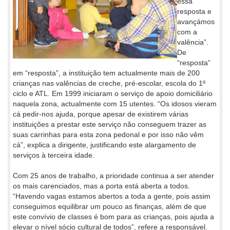
essa
resposta e
avançámos
com a
valência”.
De
“resposta”
em “resposta”, a instituição tem actualmente mais de 200
crianças nas valências de creche, pré-escolar, escola do 1º
ciclo e ATL. Em 1999 iniciaram o serviço de apoio domiciliário
naquela zona, actualmente com 15 utentes. “Os idosos vieram
cá pedir-nos ajuda, porque apesar de existirem várias
instituições a prestar este serviço não conseguem trazer as
suas carrinhas para esta zona pedonal e por isso não vêm
cá”, explica a dirigente, justificando este alargamento de
serviços à terceira idade.
Com 25 anos de trabalho, a prioridade continua a ser atender
os mais carenciados, mas a porta está aberta a todos.
“Havendo vagas estamos abertos a toda a gente, pois assim
conseguimos equilibrar um pouco as finanças, além de que
este convívio de classes é bom para as crianças, pois ajuda a
elevar o nível sócio cultural de todos”, refere a responsável.