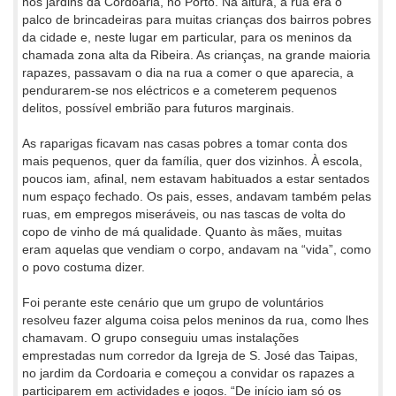
nos jardins da Cordoaria, no Porto. Na altura, a rua era o
palco de brincadeiras para muitas crianças dos bairros pobres
da cidade e, neste lugar em particular, para os meninos da
chamada zona alta da Ribeira. As crianças, na grande maioria
rapazes, passavam o dia na rua a comer o que aparecia, a
pendurarem-se nos eléctricos e a cometerem pequenos
delitos, possível embrião para futuros marginais.
As raparigas ficavam nas casas pobres a tomar conta dos
mais pequenos, quer da família, quer dos vizinhos. À escola,
poucos iam, afinal, nem estavam habituados a estar sentados
num espaço fechado. Os pais, esses, andavam também pelas
ruas, em empregos miseráveis, ou nas tascas de volta do
copo de vinho de má qualidade. Quanto às mães, muitas
eram aquelas que vendiam o corpo, andavam na “vida”, como
o povo costuma dizer.
Foi perante este cenário que um grupo de voluntários
resolveu fazer alguma coisa pelos meninos da rua, como lhes
chamavam. O grupo conseguiu umas instalações
emprestadas num corredor da Igreja de S. José das Taipas,
no jardim da Cordoaria e começou a convidar os rapazes a
participarem em actividades e jogos. “De início iam só os