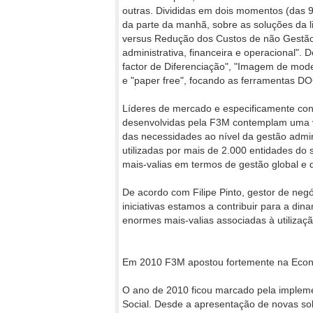
outras. Divididas em dois momentos (das 
da parte da manhã, sobre as soluções da l
versus Redução dos Custos de não Gestão"
administrativa, financeira e operacional"
factor de Diferenciação", "Imagem de mod
e "paper free", focando as ferramentas DOC
Líderes de mercado e especificamente conc
desenvolvidas pela F3M contemplam uma v
das necessidades ao nível da gestão admini
utilizadas por mais de 2.000 entidades do 
mais-valias em termos de gestão global e 
De acordo com Filipe Pinto, gestor de neg
iniciativas estamos a contribuir para a din
enormes mais-valias associadas à utilizaçã
Em 2010 F3M apostou fortemente na Econ
O ano de 2010 ficou marcado pela implem
Social. Desde a apresentação de novas sol