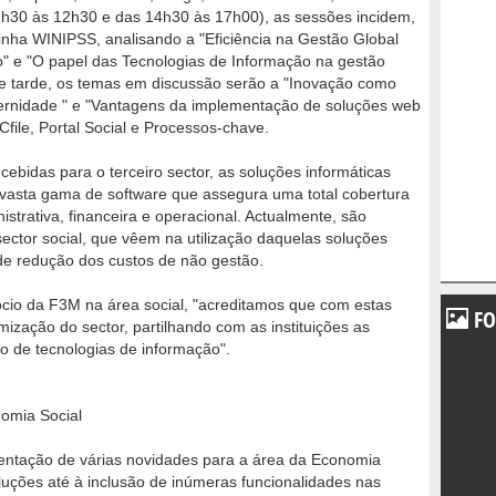
9h30 às 12h30 e das 14h30 às 17h00), as sessões incidem,
inha WINIPSS, analisando a "Eficiência na Gestão Global
 e "O papel das Tecnologias de Informação na gestão
. De tarde, os temas em discussão serão a "Inovação como
ernidade " e "Vantagens da implementação de soluções web
file, Portal Social e Processos-chave.
ebidas para o terceiro sector, as soluções informáticas
asta gama de software que assegura uma total cobertura
strativa, financeira e operacional. Actualmente, são
sector social, que vêem na utilização daquelas soluções
de redução dos custos de não gestão.
ócio da F3M na área social, "acreditamos que com estas
FO
amização do sector, partilhando com as instituições as
o de tecnologias de informação".
omia Social
entação de várias novidades para a área da Economia
uções até à inclusão de inúmeras funcionalidades nas