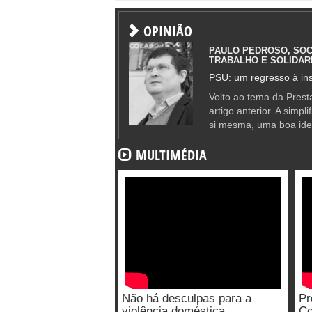
OPINIÃO
PAULO PEDROSO, SOC
TRABALHO E SOLIDAR
PSU: um regresso à ins
Volto ao tema da Presta
artigo anterior. A simpl
si mesma, uma boa ide
MULTIMÉDIA
Não há desculpas para a
Pr
violência doméstica
Co