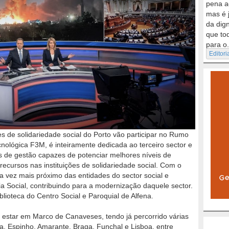
pena a
mas é 
da dig
que to
para o.
Editori
es de solidariedade social do Porto vão participar no Rumo
ecnológica F3M, é inteiramente dedicada ao terceiro sector e
s de gestão capazes de potenciar melhores níveis de
recursos nas instituições de solidariedade social. Com o
 vez mais próximo das entidades do sector social e
a Social, contribuindo para a modernização daquele sector.
iblioteca do Centro Social e Paroquial de Alfena.
 estar em Marco de Canaveses, tendo já percorrido várias
ra, Espinho, Amarante, Braga, Funchal e Lisboa, entre