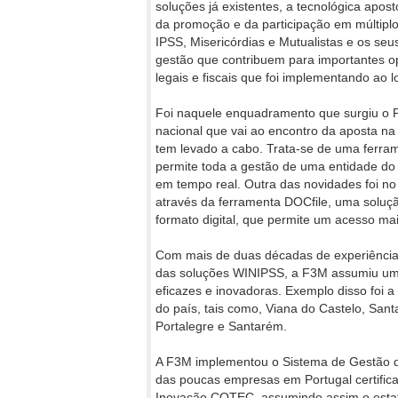
soluções já existentes, a tecnológica apos
da promoção e da participação em múltiplo
IPSS, Misericórdias e Mutualistas e os se
gestão que contribuem para importantes op
legais e fiscais que foi implementando ao l
Foi naquele enquadramento que surgiu o P
nacional que vai ao encontro da aposta n
tem levado a cabo. Trata-se de uma ferra
permite toda a gestão de uma entidade do
em tempo real. Outra das novidades foi no
através da ferramenta DOCfile, uma soluç
formato digital, que permite um acesso mais
Com mais de duas décadas de experiência 
das soluções WINIPSS, a F3M assumiu um 
eficazes e inovadoras. Exemplo disso foi a
do país, tais como, Viana do Castelo, Santa
Portalegre e Santarém.
A F3M implementou o Sistema de Gestão d
das poucas empresas em Portugal certific
Inovação COTEC, assumindo assim o esta