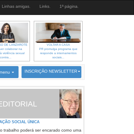
Linhas amigas.
Links.
1ª página.
O DE LANZAROTE
VOLTAR A CASA
er colaborar na
PR promulga programa que
à violência sexual
responde a internamentos
contra...
sociais...
6692 membros inscritos
INSCRIÇÃO NEWSLETTER
menu
EDITORIAL
AÇÃO SOCIAL ÚNICA
o trabalho poderá ser encarado como uma