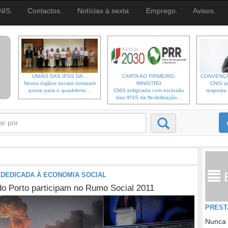
NIS.
Contactos.
Notícias à sexta.
Emprego.
Avisos.
UNIÃO DAS IPSS DA...
CARTA AO PRIMEIRO-
CONVENÇÃ
Novos órgãos sociais tomaram
MINISTRO
CNIS qu
posse para o quadriénio...
CNIS indignada com exclusão
resposta 
das IPSS da flexibilização...
 DEDICADA À ECONOMIA SOCIAL
 do Porto participam no Rumo Social 2011
PREST
Nunca 