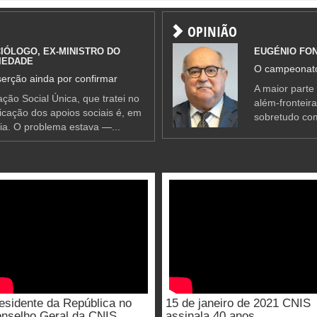
OPINIÃO
IÓLOGO, EX-MINISTRO DO
EUGÉNIO FO
IEDADE
O campeonato
erção ainda por confirmar
A maior parte
ção Social Única, que tratei no
além-fronteir
ificação dos apoios sociais é, em
sobretudo co
ia. O problema estava —...
esidente da República no
15 de janeiro de 2021 CNIS
nselho Geral da CNIS
assinala 40 anos