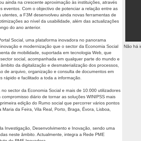
tou ainda na crescente aproximação às instituições, através
s eventos. Com o objectivo de potenciar a relação entre as
us utentes, a F3M desenvolveu ainda novas ferramentas de
timizações ao nível da usabilidade, além das actualizações
ongo do ano anterior.
ortal Social, uma plataforma inovadora no panorama
a inovação e modernização que o sector da Economia Social
Não há i
menta de mobilidade, suportada em tecnologia Web, que
 sector social, acompanhada em qualquer parte do mundo e
 âmbito da digitalização e desmaterialização dos processos,
ão de arquivo, organização e consulta de documentos em
 rápido e facilitado a toda a informação.
no sector da Economia Social e mais de 10.000 utilizadores
compromisso diário de tornar as soluções WINIPSS mais
 primeira edição do Rumo social que percorrer vários pontos
 Maria da Feira, Vila Real, Porto, Braga, Évora, Lisboa,
a Investigação, Desenvolvimento e Inovação, sendo uma
adas neste âmbito. Actualmente, integra a Rede PME
tuto de PME Inovadora.