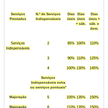
Serviços
N.º de Serviços
Dias
Dias
Dias
Prestados
Indispensáveis
úteis
úteis
úteis +
+ sáb.
sáb. e
dom.
Serviços
2
85%
100%
110%
Indispensáveis
3
90%
110%
125%
4
100%
130%
145%
Serviços
Indispensáveis extra
ou serviços pontuais*
Majoração
5
105%
135%
150%
Majoração
6
110%
135%
150%