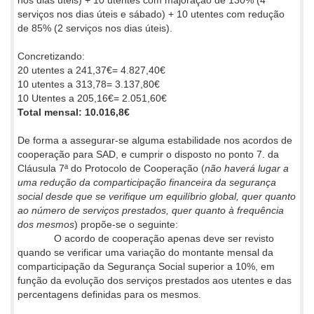
nos dias úteis) + 10 utentes com majoração de 130% (4
serviços nos dias úteis e sábado) + 10 utentes com redução
de 85% (2 serviços nos dias úteis).
Concretizando:
20 utentes a 241,37€= 4.827,40€
10 utentes a 313,78= 3.137,80€
10 Utentes a 205,16€= 2.051,60€
Total mensal: 10.016,8€
De forma a assegurar-se alguma estabilidade nos acordos de
cooperação para SAD, e cumprir o disposto no ponto 7. da
Cláusula 7ª do Protocolo de Cooperação (
não haverá lugar a
uma redução da comparticipação financeira da segurança
social desde que se verifique um equilíbrio global, quer quanto
ao número de serviços prestados, quer quanto à frequência
dos mesmos
) propõe-se o seguinte:
O acordo de cooperação apenas deve ser revisto
quando se verificar uma variação do montante mensal da
comparticipação da Segurança Social superior a 10%, em
função da evolução dos serviços prestados aos utentes e das
percentagens definidas para os mesmos.