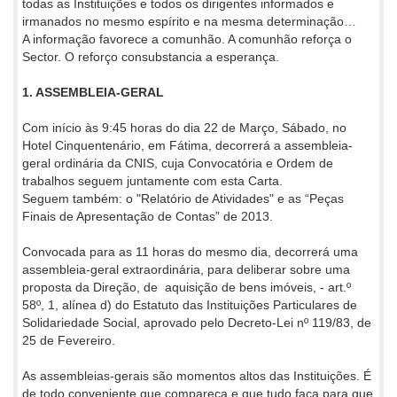
todas as Instituições e todos os dirigentes informados e
irmanados no mesmo espírito e na mesma determinação…
A informação favorece a comunhão. A comunhão reforça o
Sector. O reforço consubstancia a esperança.
1. ASSEMBLEIA-GERAL
Com início às 9:45 horas do dia 22 de Março, Sábado, no
Hotel Cinquentenário, em Fátima, decorrerá a assembleia-
geral ordinária da CNIS, cuja Convocatória e Ordem de
trabalhos seguem juntamente com esta Carta.
Seguem também: o "Relatório de Atividades" e as “Peças
Finais de Apresentação de Contas” de 2013.
Convocada para as 11 horas do mesmo dia, decorrerá uma
assembleia-geral extraordinária, para deliberar sobre uma
proposta da Direção, de aquisição de bens imóveis, - art.º
58º, 1, alínea d) do Estatuto das Instituições Particulares de
Solidariedade Social, aprovado pelo Decreto-Lei nº 119/83, de
25 de Fevereiro.
As assembleias-gerais são momentos altos das Instituições. É
de todo conveniente que compareça e que tudo faça para que