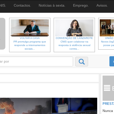
NIS.
Contactos.
Notícias à sexta.
Emprego.
Avisos.
VOLTAR A CASA
CONVENÇÃO DE LANZAROTE
UNIÃO 
PR promulga programa que
CNIS quer colaborar na
Novos órgã
responde a internamentos
resposta à violência sexual
posse pa
sociais...
contra...
PREST
Nunca 