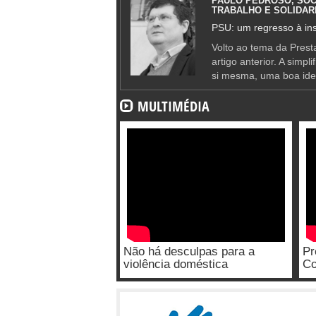
PAULO PEDROSO, SOC
TRABALHO E SOLIDAR
PSU: um regresso à ins
Volto ao tema da Presta
artigo anterior. A simpl
si mesma, uma boa ide
MULTIMÉDIA
Não há desculpas para a
Pr
violência doméstica
Co