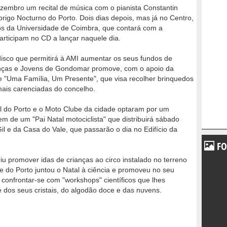
zembro um recital de música com o pianista Constantin
brigo Nocturno do Porto. Dois dias depois, mas já no Centro,
nos da Universidade de Coimbra, que contará com a
rticipam no CD a lançar naquele dia.
sco que permitirá à AMI aumentar os seus fundos de
nças e Jovens de Gondomar promove, com o apoio da
e "Uma Família, Um Presente", que visa recolher brinquedos
mais carenciadas do concelho.
 do Porto e o Moto Clube da cidade optaram por um
 de um "Pai Natal motociclista" que distribuirá sábado
l e da Casa do Vale, que passarão o dia no Edifício da
FO
riu promover idas de crianças ao circo instalado no terreno
e do Porto juntou o Natal à ciência e promoveu no seu
as confrontar-se com "workshops" científicos que lhes
e dos seus cristais, do algodão doce e das nuvens.