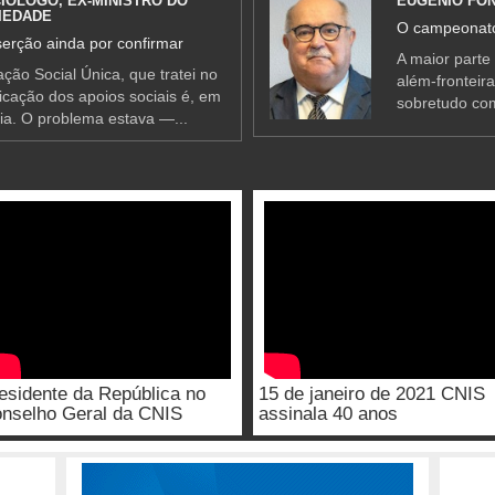
IÓLOGO, EX-MINISTRO DO
EUGÉNIO FO
IEDADE
O campeonato
erção ainda por confirmar
A maior parte
ção Social Única, que tratei no
além-fronteir
ificação dos apoios sociais é, em
sobretudo co
ia. O problema estava —...
esidente da República no
15 de janeiro de 2021 CNIS
nselho Geral da CNIS
assinala 40 anos