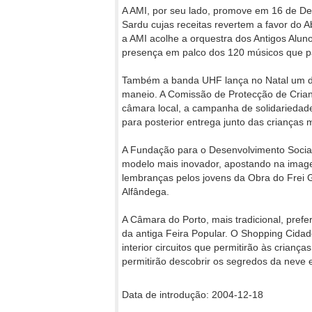
A AMI, por seu lado, promove em 16 de De
Sardu cujas receitas revertem a favor do A
a AMI acolhe a orquestra dos Antigos Alu
presença em palco dos 120 músicos que pa
Também a banda UHF lança no Natal um di
maneio. A Comissão de Protecção de Cria
câmara local, a campanha de solidariedad
para posterior entrega junto das crianças 
A Fundação para o Desenvolvimento Social
modelo mais inovador, apostando na imagem
lembranças pelos jovens da Obra do Frei Gi
Alfândega.
A Câmara do Porto, mais tradicional, prefe
da antiga Feira Popular. O Shopping Cidad
interior circuitos que permitirão às crianç
permitirão descobrir os segredos da neve 
Data de introdução: 2004-12-18