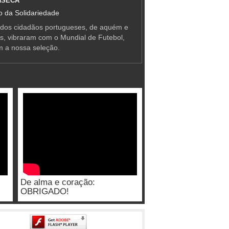
NSECA
 da Solidariedade
 dos cidadãos portugueses, de aquém e
as, vibraram com o Mundial de Futebol,
m a nossa seleção.
De alma e coração:
OBRIGADO!