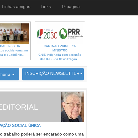
Linhas amigas.
Links.
1ª página.
DAS IPSS DA...
CARTA AO PRIMEIRO-
os sociais tomaram
MINISTRO
ra o quadriénio...
CNIS indignada com exclusão
das IPSS da flexibilização...
6692 membros inscritos
INSCRIÇÃO NEWSLETTER
menu
EDITORIAL
AÇÃO SOCIAL ÚNICA
o trabalho poderá ser encarado como uma