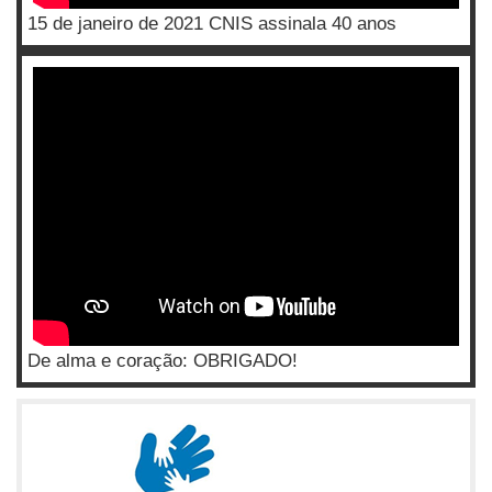
15 de janeiro de 2021 CNIS assinala 40 anos
De alma e coração: OBRIGADO!