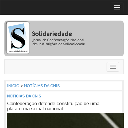
Toggl
naviga
Toggle
navigati
INÍCIO
>
NOTÍCIAS DA CNIS
NOTÍCIAS DA CNIS
Confederação defende constituição de uma
plataforma social nacional