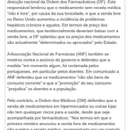
direcção nacional da Ordem dos Farmacêuticos (OF). Este
responsável lembrou que o medicamento sem receita médica
"não é livre", por causa da sua toxicidade, e que a venda livre
no Reino Unido aumentou a incidência de problemas
hepáticos crónicos e agudos. Em termos de preço dos
medicamentos, que tendencialmente deveriam baixar com a
venda livre, a OF salientou que os preços dos medicamentos
são actualmente "determinados ou aprovados" pelo Estado.
A Associação Nacional de Farmácias (ANF) também se
mostrou contra o anúncio do governo e defendeu que a
medida "em momento algum, foi reclamada pelos
portugueses, em particular pelos doentes. Em comunicado a
ANF defendeu que os medicamentos "não são bens de
consumo corrente" e que a "promoção" do seu consumo
"prejudica" os doentes e a população.
Pelo contrário, a Ordem dos Médicos (OM) defendeu que a
venda de medicamentos em hipermercados ou outras lojas
não tem quaisquer riscos para a saúde, desde que seja
acompanhada por farmacêuticos. "Nos termos em que o
primeiro-ministro anunciou a venda livre de medicamentos
não sujeitos a receita médica, acompanhada por um controlo