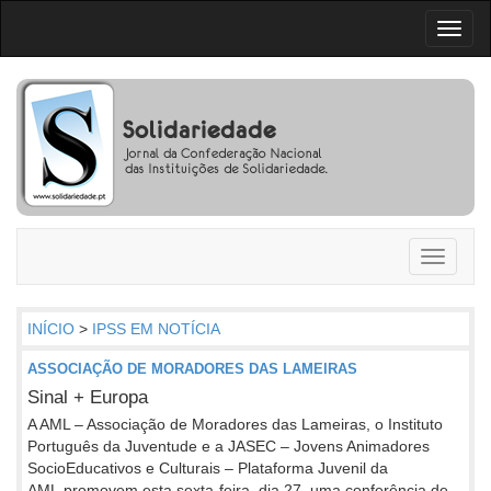
Toggl
naviga
Toggle
navigati
INÍCIO
>
IPSS EM NOTÍCIA
ASSOCIAÇÃO DE MORADORES DAS LAMEIRAS
Sinal + Europa
A AML – Associação de Moradores das Lameiras, o Instituto
Português da Juventude e a JASEC – Jovens Animadores
SocioEducativos e Culturais – Plataforma Juvenil da
AML promovem esta sexta-feira, dia 27, uma conferência de