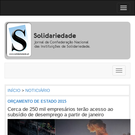
Toggl
naviga
Toggle
navigati
INÍCIO
>
NOTICIÁRIO
ORÇAMENTO DE ESTADO 2015
Cerca de 250 mil empresários terão acesso ao
subsídio de desemprego a partir de janeiro