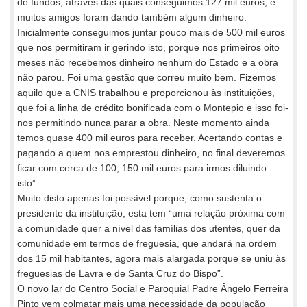
de fundos, através das quais conseguimos 127 mil euros, e
muitos amigos foram dando também algum dinheiro.
Inicialmente conseguimos juntar pouco mais de 500 mil euros
que nos permitiram ir gerindo isto, porque nos primeiros oito
meses não recebemos dinheiro nenhum do Estado e a obra
não parou. Foi uma gestão que correu muito bem. Fizemos
aquilo que a CNIS trabalhou e proporcionou às instituições,
que foi a linha de crédito bonificada com o Montepio e isso foi-
nos permitindo nunca parar a obra. Neste momento ainda
temos quase 400 mil euros para receber. Acertando contas e
pagando a quem nos emprestou dinheiro, no final deveremos
ficar com cerca de 100, 150 mil euros para irmos diluindo
isto”.
Muito disto apenas foi possível porque, como sustenta o
presidente da instituição, esta tem “uma relação próxima com
a comunidade quer a nível das famílias dos utentes, quer da
comunidade em termos de freguesia, que andará na ordem
dos 15 mil habitantes, agora mais alargada porque se uniu às
freguesias de Lavra e de Santa Cruz do Bispo”.
O novo lar do Centro Social e Paroquial Padre Ângelo Ferreira
Pinto vem colmatar mais uma necessidade da população