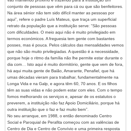
vão mantendo próximo e trazendo para a instituição um
conjunto de pessoas que vêm para cá ou que são benfeitores.
Na área sénior não tem sido difícil manter as pessoas por
aqui”, refere o padre Luís Mateus, que traça um superficial
retrato da população que a instituição serve: “São pessoas
com dificuldades. O meio aqui não é muito privilegiado em
termos económicos. A freguesia tem gente com bastantes
posses, mas é pouca. Pelos cálculos das mensalidades vemos
que não são muito privilegiadas. A questão é a necessidade,
porque hoje o ritmo da família não lhe permite estar durante o
dia com… Isto aqui é muito dormitório, gente que vem de fora,
há aqui muita gente de Baião, Amarante, Penafiel, que há
umas décadas vieram para trabalhar, fundamentalmente na
Longa Vida e na Galp, e agora têm 60, 70 anos. E os filhos
têm as suas vidas e não podem estar com eles. Com o tempo
fomos melhorando os serviços e, apesar de os estatutos o
preverem, a instituição não faz Apoio Domiciliário, porque há
outra instituição que o faz e faz muito bem”.
No seu arranque, em 1988, o então denominado Centro
Social e Paroquial de Perafita começou com as valências de
Centro de Dia e Centro de Convívio e uma primeira resposta