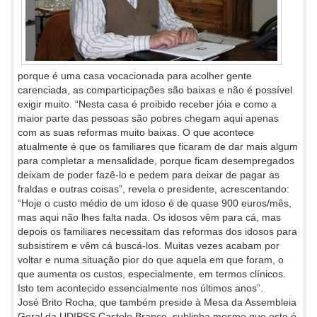
porque é uma casa vocacionada para acolher gente
carenciada, as comparticipações são baixas e não é possível
exigir muito. “Nesta casa é proibido receber jóia e como a
maior parte das pessoas são pobres chegam aqui apenas
com as suas reformas muito baixas. O que acontece
atualmente é que os familiares que ficaram de dar mais algum
para completar a mensalidade, porque ficam desempregados
deixam de poder fazê-lo e pedem para deixar de pagar as
fraldas e outras coisas”, revela o presidente, acrescentando:
“Hoje o custo médio de um idoso é de quase 900 euros/mês,
mas aqui não lhes falta nada. Os idosos vêm para cá, mas
depois os familiares necessitam das reformas dos idosos para
subsistirem e vêm cá buscá-los. Muitas vezes acabam por
voltar e numa situação pior do que aquela em que foram, o
que aumenta os custos, especialmente, em termos clínicos.
Isto tem acontecido essencialmente nos últimos anos”.
José Brito Rocha, que também preside à Mesa da Assembleia
Geral da UDIPSS Castelo Branco, sublinha mesmo que este é