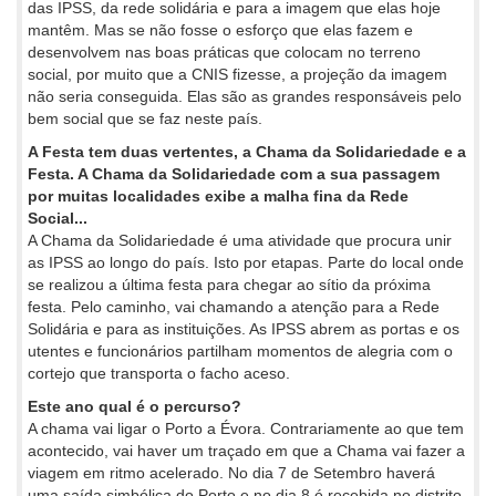
das IPSS, da rede solidária e para a imagem que elas hoje
mantêm. Mas se não fosse o esforço que elas fazem e
desenvolvem nas boas práticas que colocam no terreno
social, por muito que a CNIS fizesse, a projeção da imagem
não seria conseguida. Elas são as grandes responsáveis pelo
bem social que se faz neste país.
A Festa tem duas vertentes, a Chama da Solidariedade e a
Festa. A Chama da Solidariedade com a sua passagem
por muitas localidades exibe a malha fina da Rede
Social...
A Chama da Solidariedade é uma atividade que procura unir
as IPSS ao longo do país. Isto por etapas. Parte do local onde
se realizou a última festa para chegar ao sítio da próxima
festa. Pelo caminho, vai chamando a atenção para a Rede
Solidária e para as instituições. As IPSS abrem as portas e os
utentes e funcionários partilham momentos de alegria com o
cortejo que transporta o facho aceso.
Este ano qual é o percurso?
A chama vai ligar o Porto a Évora. Contrariamente ao que tem
acontecido, vai haver um traçado em que a Chama vai fazer a
viagem em ritmo acelerado. No dia 7 de Setembro haverá
uma saída simbólica do Porto e no dia 8 é recebida no distrito