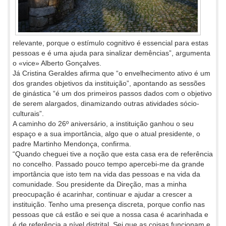
relevante, porque o estímulo cognitivo é essencial para estas
pessoas e é uma ajuda para sinalizar demências”, argumenta
o «vice» Alberto Gonçalves.
Já Cristina Geraldes afirma que “o envelhecimento ativo é um
dos grandes objetivos da instituição”, apontando as sessões
de ginástica “é um dos primeiros passos dados com o objetivo
de serem alargados, dinamizando outras atividades sócio-
culturais”.
A caminho do 26º aniversário, a instituição ganhou o seu
espaço e a sua importância, algo que o atual presidente, o
padre Martinho Mendonça, confirma.
“Quando cheguei tive a noção que esta casa era de referência
no concelho. Passado pouco tempo apercebi-me da grande
importância que isto tem na vida das pessoas e na vida da
comunidade. Sou presidente da Direção, mas a minha
preocupação é acarinhar, continuar e ajudar a crescer a
instituição. Tenho uma presença discreta, porque confio nas
pessoas que cá estão e sei que a nossa casa é acarinhada e
é de referência a nível distrital. Sei que as coisas funcionam e