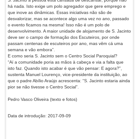
S. Jacinto a pessoa está cansada de descansar, porque não
há nada. Isto exige um polo agregador que gere emprego e
que inove as dinâmicas. Essas iniciativas não são de
desvalorizar, mas se acontece algo uma vez no ano, passado
o evento ficamos na mesma! Isso não é um polo de
desenvolvimento. A maior unidade de alojamento de S. Jacinto
deve ser o campo de formação dos Escuteiros, por onde
passam centenas de escuteiros por ano, mas vêm cá uma
semana e vão embora”.
E como seria S. Jacinto sem o Centro Social Paroquial?
“Aí a comunidade poria as mãos à cabeça e via a falta que
isto faz. Quando isto acabar é que vão pensar: E agora?”,
sustenta Manuel Lourenço, vice-presidente da instituição, ao
que o padre Abílio Araújo acrescenta: “S. Jacinto estaria ainda
pior se não tivesse o Centro Social”.
Pedro Vasco Oliveira (texto e fotos)
Data de introdução: 2017-09-09