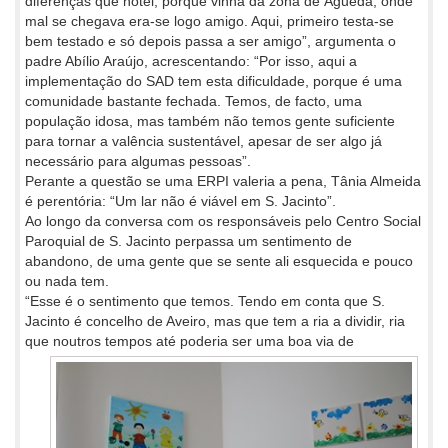
diferenças que notei, porque vinha da zona de Águeda, onde
mal se chegava era-se logo amigo. Aqui, primeiro testa-se
bem testado e só depois passa a ser amigo”, argumenta o
padre Abílio Araújo, acrescentando: “Por isso, aqui a
implementação do SAD tem esta dificuldade, porque é uma
comunidade bastante fechada. Temos, de facto, uma
população idosa, mas também não temos gente suficiente
para tornar a valência sustentável, apesar de ser algo já
necessário para algumas pessoas”.
Perante a questão se uma ERPI valeria a pena, Tânia Almeida
é perentória: “Um lar não é viável em S. Jacinto”.
Ao longo da conversa com os responsáveis pelo Centro Social
Paroquial de S. Jacinto perpassa um sentimento de
abandono, de uma gente que se sente ali esquecida e pouco
ou nada tem.
“Esse é o sentimento que temos. Tendo em conta que S.
Jacinto é concelho de Aveiro, mas que tem a ria a dividir, ria
que noutros
tempos até poderia ser uma boa via de