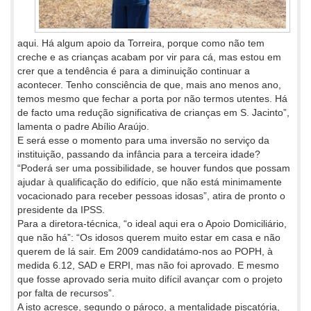
aqui. Há algum apoio da Torreira, porque como não tem
creche e as crianças acabam por vir para cá, mas estou em
crer que a tendência é para a diminuição continuar a
acontecer. Tenho consciência de que, mais ano menos ano,
temos mesmo que fechar a porta por não termos utentes. Há
de facto uma redução significativa de crianças em S. Jacinto”,
lamenta o padre Abílio Araújo.
E será esse o momento para uma inversão no serviço da
instituição, passando da infância para a terceira idade?
“Poderá ser uma possibilidade, se houver fundos que possam
ajudar à qualificação do edifício, que não está minimamente
vocacionado para receber pessoas idosas”, atira de pronto o
presidente da IPSS.
Para a diretora-técnica, “o ideal aqui era o Apoio Domiciliário,
que não há”: “Os idosos querem muito estar em casa e não
querem de lá sair. Em 2009 candidatámo-nos ao POPH, à
medida 6.12, SAD e ERPI, mas não foi aprovado. E mesmo
que fosse aprovado seria muito difícil avançar com o projeto
por falta de recursos”.
A isto acresce, segundo o pároco, a mentalidade piscatória,