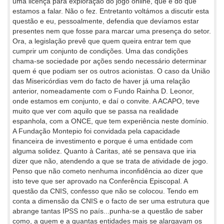
uma licença para exploração do jogo online, que é do que
estamos a falar. Não o fez. Entretanto voltámos a discutir esta
questão e eu, pessoalmente, defendia que devíamos estar
presentes nem que fosse para marcar uma presença do setor.
Ora, a legislação prevê que quem queira entrar tem que
cumprir um conjunto de condições. Uma das condições
chama-se sociedade por ações sendo necessário determinar
quem é que podiam ser os outros acionistas. O caso da União
das Misericórdias vem do facto de haver já uma relação
anterior, nomeadamente com o Fundo Rainha D. Leonor,
onde estamos em conjunto, e daí o convite. A ACAPO, teve
muito que ver com aquilo que se passa na realidade
espanhola, com a ONCE, que tem experiência neste domínio.
A Fundação Montepio foi convidada pela capacidade
financeira de investimento e porque é uma entidade com
alguma solidez. Quanto à Caritas, até se pensava que iria
dizer que não, atendendo a que se trata de atividade de jogo.
Penso que não cometo nenhuma inconfidência ao dizer que
isto teve que ser aprovado na Conferência Episcopal. A
questão da CNIS, confesso que não se colocou. Tendo em
conta a dimensão da CNIS e o facto de ser uma estrutura que
abrange tantas IPSS no país...punha-se a questão de saber
como, a quem e a quantas entidades mais se alargavam os