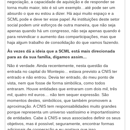
negociação, a capacidade de aquisição e de responder se
torna muito maior, isto é só um exemplo…até pode ser um
absurdo o que eu estou a dizer. Há aqui muito espaço e a
SCML pode e deve ter esse papel. As instituições deste setor
social podem unir esforços de outra maneira, que não seja
apenas quando há um congresso, não seja apenas quando é
para reivindicar o aumento das comparticipações, mas que
haja algum trabalho de consolidação do que vamos fazendo.
Às vezes dá a ideia que a SCML está mais direcionada
para as da sua família, digamos assim…
Não é verdade. Ainda recentemente, nesta questão da
entrada no capital do Montepio... estava previsto a CNIS ter
entrado e não entrou. Devia ter entrado, do meu ponto de
vista, nem que fosse de forma simbólica, como todos
entraram. Houve entidades que entraram com dois mil, três
mil, quatro mil euros… não tem sequer expressão. São
momentos destes, simbólicos, que também promovem a
aproximação. A CNIS tem responsabilidades muito grandes
porque representa um universo vastíssimo e importantíssimo
de entidades. Cabe à CNIS e seus associados definir os seus
objetivos, mas é possível, seguramente, encontrar formas
adicionais de cooperação e eu gostava que isso