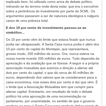
explicado bem, foi utilizado como arma de debate político,
retirando-se do terreno onde devia estar, que era o escrutínio
sobre a pertinência do investimento por parte da SCML. Os
argumentos passaram a ser de natureza ideológica e nalguns
casos de uma pobreza total.
E dos 10 por cento de investimento passou-se ao
simbólico...
Os 10 por cento vêm do limite que estava fixado que nunca
podia ser ultrapassado. A Santa Casa nunca podia ir além dos
10 por cento do capital do Montepio, que representava,
grosso modo, 200 milhões de euros. Ora, nunca esteve na
nossa mente investir 200 milhões de euros. Tudo dependia da
apreciação e da avaliação que se fizesse. A seguir é a própria
associação mutualista que autoriza a direção a alienar até
dois por cento do capital, o que dá cerca de 40 milhões de
euros, dependendo dos valores que se considerarem para a
caixa económica, mas esses dois por cento é daí que vêm. É
o limite que a Associação Mutualista tem que cumprir para
alienar capital. Entretanto, em resultado de todo o debate
político há uma aprovação de uma recomendação no
parlamento, por unanimidade, no sentido de que o governo
produza ou peça à Santa Casa para produzir, linhas gerais de