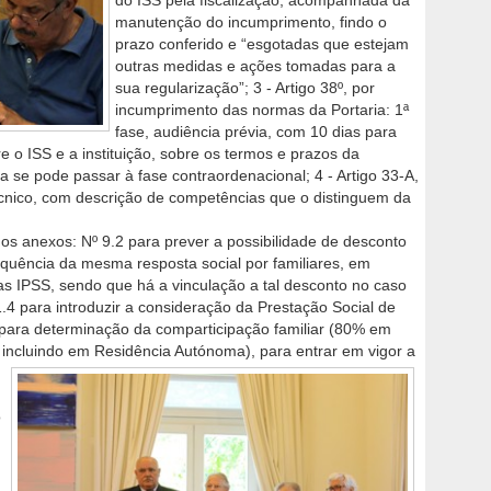
do ISS pela fiscalização, acompanhada da
manutenção do incumprimento, findo o
prazo conferido e “esgotadas que estejam
outras medidas e ações tomadas para a
sua regularização”; 3 - Artigo 38º, por
incumprimento das normas da Portaria: 1ª
fase, audiência prévia, com 10 dias para
re o ISS e a instituição, sobre os termos e prazos da
a se pode passar à fase contraordenacional; 4 - Artigo 33-A,
cnico, com descrição de competências que o distinguem da
dos anexos: Nº 9.2 para prever a possibilidade de desconto
equência da mesma resposta social por familiares, em
as IPSS, sendo que há a vinculação a tal desconto no caso
.4 para introduzir a consideração da Prestação Social de
 para determinação da comparticipação familiar (80% em
, incluindo em Residência Autónoma), para entrar em vigor a
o