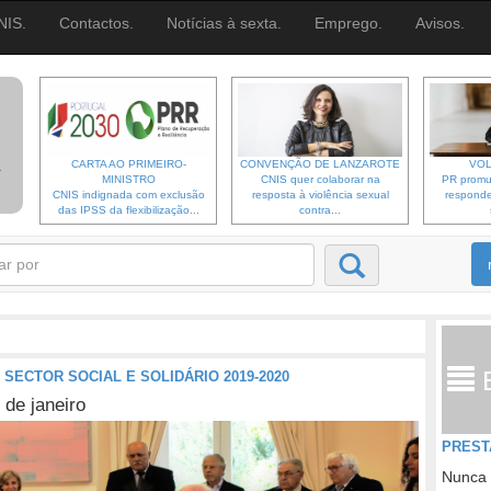
NIS.
Contactos.
Notícias à sexta.
Emprego.
Avisos.
CARTA AO PRIMEIRO-
CONVENÇÃO DE LANZAROTE
VOL
MINISTRO
CNIS quer colaborar na
PR promu
CNIS indignada com exclusão
resposta à violência sexual
responde
das IPSS da flexibilização...
contra...
ECTOR SOCIAL E SOLIDÁRIO 2019-2020
 de janeiro
PREST
Nunca 