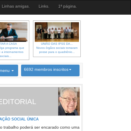
Linhas amigas.
Links.
1ª página.
TAR A CASA
UNIÃO DAS IPSS DA...
lga programa que
Novos órgãos sociais tomaram
 a internamentos
posse para o quadriénio...
sociais...
6692 membros inscritos
menu
INSCRIÇÃO NEWSLETTER
EDITORIAL
AÇÃO SOCIAL ÚNICA
o trabalho poderá ser encarado como uma