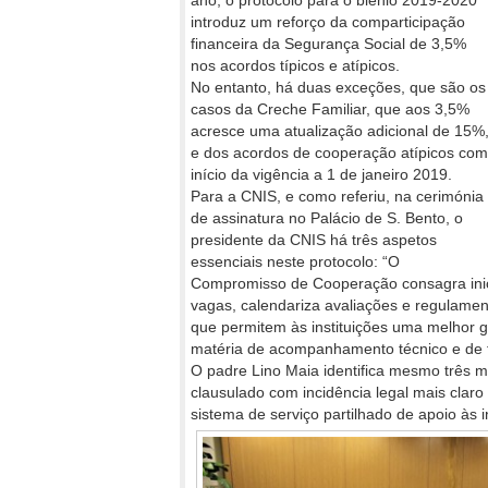
ano, o protocolo para o biénio 2019-2020
introduz um reforço da comparticipação
financeira da Segurança Social de 3,5%
nos acordos típicos e atípicos.
No entanto, há duas exceções, que são os
casos da Creche Familiar, que aos 3,5%
acresce uma atualização adicional de 15%
e dos acordos de cooperação atípicos com
início da vigência a 1 de janeiro 2019.
Para a CNIS, e como referiu, na cerimónia
de assinatura no Palácio de S. Bento, o
presidente da CNIS há três aspetos
essenciais neste protocolo: “O
Compromisso de Cooperação consagra inici
vagas, calendariza avaliações e regulame
que permitem às instituições uma melhor g
matéria de acompanhamento técnico e de f
O padre Lino Maia identifica mesmo três 
clausulado com incidência legal mais clar
sistema de serviço partilhado de apoio às 