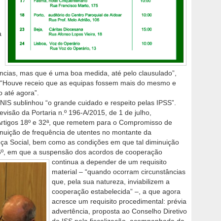
a
ncias, mas que é uma boa medida, até pelo clausulado”,
: “Houve receio que as equipas fossem mais do mesmo e
até agora”.
 CNIS sublinhou “o grande cuidado e respeito pelas IPSS”.
evisão da Portaria n.º 196-A/2015, de 1 de julho,
Artigos 18º e 32ª, que remetem para o Compromisso de
inuição de frequência de utentes no montante da
ça Social, bem como as condições em que tal diminuição
 36º, em que a suspensão dos acordos de
cooperação
continua a depender de um requisito
material – “quando ocorram circunstâncias
que, pela sua natureza, inviabilizem a
cooperação estabelecida” –, a que agora
acresce um requisito procedimental: prévia
advertência, proposta ao Conselho Diretivo