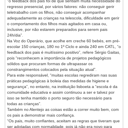
“o feedback dos pais foi de que sentiam muita necessidade do
regresso presencial, por vários fatores: não conseguir gerir
teletrabalho com os filhos, não conseguir acompanhar
adequadamente as crianças na telescola, dificuldade em gerir
o comportamento dos filhos mais agitados em casa ou,
inclusive, por não estarem preparados para serem pais
24h/dia”.
Na Voz do Operário, que acolhe em creche 60 bebés, em pré-
escolar 150 crianças, 180 no 1º Ciclo e ainda 240 em CATL, “o
feedback dos pais é muitíssimo positivo”, refere Sérgio Gaitas,
pois “reconhecem a importância de projetos pedagógicos
sólidos que procuram formas de ultrapassar os
constrangimentos colocados pela situação atual”.
Para este responsável, “muitas escolas regrediram nas suas
práticas pedagógicas à boleia das medidas de higiene e
segurança”, no entanto, na instituição lisboeta a “escola é da
comunidade educativa e assim continuou a ser e talvez por
isso se tenha mantido o porto seguro tão necessário para
todas as crianças”.
Também no Alentejo as coisas estão a correr muito bem, com
os pais a demonstrar mais confiança.
“Os pais, muito confiantes, aceitam as regras que tiveram que
ser adotadas com normalidade, pois já não era novo para