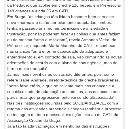
da Piedade, que acolhe em creche 116 bebés, em Pré-escolar
148 crianças e ainda 95 em CATL.
Em Braga, “as crianças têm lidado bastante bem com este
novo «normal» e estão perfeitamente adaptadas, embora
tenham passado uns momentos iniciais de ansiedade e
frustração, por não poderem fazer as coisas que antes faziam
ou da mesma forma que faziam”, revela Armanda Vieira, do
Pré-escolar, enquanto Marta Marinho, do CATL, reconhece
nas crianças “uma enorme capacidade de adaptação e
entendimento e, em contexto de sala, vão cumprindo as novas
orientações de acordo com o plano de contingência, mas de
forma muito tranquila”.
Já nos mais novinhos as coisas são diferentes, pois, como
refere Isabel Andrade, diretora-técnica da creche bracarense,
“nesta faixa etária, o que se salienta mais nas crianças é a
sua dificuldade de adaptação aos adultos, aos espaços e aos
pares, mas que progressivamente vai sendo ultrapassada”.
Nas três instituições inquiridas pelo SOLIDARIEDADE, com a
retoma das atividades presenciais chegou também o processo
de testagem de todo o pessoal, exceção feita ao do CATL da
Associação Creche de Braga.
Já a tão falada vacinação, em nenhuma das instituições