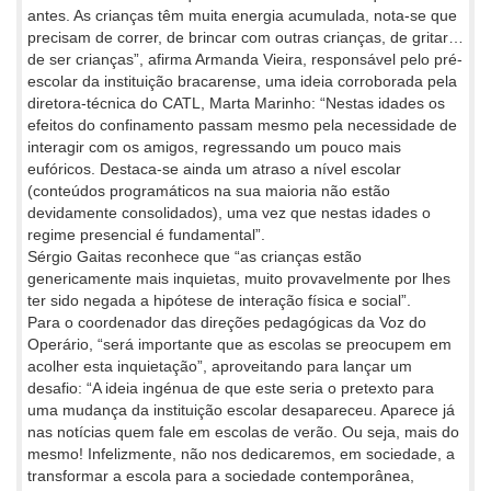
antes. As crianças têm muita energia acumulada, nota-se que
precisam de correr, de brincar com outras crianças, de gritar…
de ser crianças”, afirma Armanda Vieira, responsável pelo pré-
escolar da instituição bracarense, uma ideia corroborada pela
diretora-técnica do CATL, Marta Marinho: “Nestas idades os
efeitos do confinamento passam mesmo pela necessidade de
interagir com os amigos, regressando um pouco mais
eufóricos. Destaca-se ainda um atraso a nível escolar
(conteúdos programáticos na sua maioria não estão
devidamente consolidados), uma vez que nestas idades o
regime presencial é fundamental”.
Sérgio Gaitas reconhece que “as crianças estão
genericamente mais inquietas, muito provavelmente por lhes
ter sido negada a hipótese de interação física e social”.
Para o coordenador das direções pedagógicas da Voz do
Operário, “será importante que as escolas se preocupem em
acolher esta inquietação”, aproveitando para lançar um
desafio: “A ideia ingénua de que este seria o pretexto para
uma mudança da instituição escolar desapareceu. Aparece já
nas notícias quem fale em escolas de verão. Ou seja, mais do
mesmo! Infelizmente, não nos dedicaremos, em sociedade, a
transformar a escola para a sociedade contemporânea,