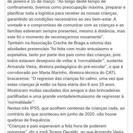
de janeiro e 15 de março: “Ao longo deste tempo de
confinamento, tivemos como preocupação máxima, preparar e
planificar toda a logística para receber as nossas crianças,
garantindo as condições necessários ao seu bem-estar. A
vontade e o compromisso de comunicar com as crianças e as
famílias estiveram sempre presentes, mesmo à distância, mas
este foi o momento de recomeçarmos novamente”.
Também na Associação Creche de Braga a retoma das
atividades presenciais “foi feita com muito entusiasmo e
expetativa, tanto por parte dos pais como das crianças, pois
todos estavam desejosos de voltar à ‘normalidade’”, sustenta
Armanda Vieira, diretora pedagógica do pré-escolar”, o que é
corroborado por Marta Marinho, diretora-técnica do CATL
bracarense: “O regresso das crianças foi calmo, uma vez que
estas crianças já estão na faixa etária dos 6 aos 10 anos.
Mostraram muitas saudades dos amigos e das brincadeiras
partilhadas e uma grande vontade/entusiasmo de regressar à
‘normalidade’”.
Nestas três IPSS, que acolhem centenas de crianças cada, ao
contrário do que aconteceu em junho de 2020, não houve
quebras de frequência.
“Crianças e pais esperavam a feliz hora de poderem
regressar”, diz a irmã Teresa Geraldo, ao que Armanda Vieira