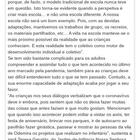
porque, de facto, o modelo tradicional de escola nunca teve
em questão. Isto torna-se evidente quando a perspetiva é
criar mais escola… e não uma escola diferente. A nossa
escola não será um bom exemplo. Pois, com as devidas
adaptações, mantivemos os trabalhos de grupo, os recreios,
os materiais partilhados, etc… A vida na escola manteve-se o
mais próximo possível da realidade que as crianças
conheciam. E esta realidade tem o coletivo como motor de
desenvolvimento individual e coletivo”.
Se tem sido bastante complicado para os adultos
compreender e assimilar tudo o que tem acontecido no último
ano marcado pela pandemia, também para as crianças deve
ser difícil entenderem tudo o que se tem passado. Contudo, a
sua enorme capacidade de adaptação acaba por jogar a seu
favor.
“As crianças nos seus diálogos verbalizam que o coronavírus
deve ir embora, pois sentem que não os deixa fazer muitas
das coisas que antes faziam e que muito gostam. Mencionam
que quando isso acontecer podem voltar a visitar os avós, ter
festa de aniversário, brincar nos parques, ir de autocarro ao
pavilhão fazer ginástica, passear e mostrar às pessoas da vila
de Odemira os projetos que realizam no infantário”, sustenta a
irmã Teresa Geraldo, do Jardim-de-Infância Nossa Senhora