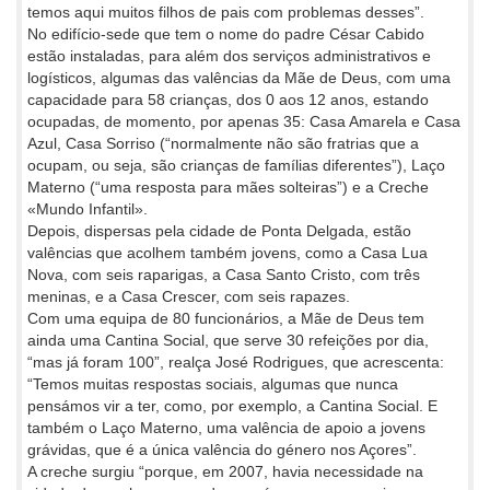
temos aqui muitos filhos de pais com problemas desses”.
No edifício-sede que tem o nome do padre César Cabido
estão instaladas, para além dos serviços administrativos e
logísticos, algumas das valências da Mãe de Deus, com uma
capacidade para 58 crianças, dos 0 aos 12 anos, estando
ocupadas, de momento, por apenas 35: Casa Amarela e Casa
Azul, Casa Sorriso (“normalmente não são fratrias que a
ocupam, ou seja, são crianças de famílias diferentes”), Laço
Materno (“uma resposta para mães solteiras”) e a Creche
«Mundo Infantil».
Depois, dispersas pela cidade de Ponta Delgada, estão
valências que acolhem também jovens, como a Casa Lua
Nova, com seis raparigas, a Casa Santo Cristo, com três
meninas, e a Casa Crescer, com seis rapazes.
Com uma equipa de 80 funcionários, a Mãe de Deus tem
ainda uma Cantina Social, que serve 30 refeições por dia,
“mas já foram 100”, realça José Rodrigues, que acrescenta:
“Temos muitas respostas sociais, algumas que nunca
pensámos vir a ter, como, por exemplo, a Cantina Social. E
também o Laço Materno, uma valência de apoio a jovens
grávidas, que é a única valência do género nos Açores”.
A creche surgiu “porque, em 2007, havia necessidade na