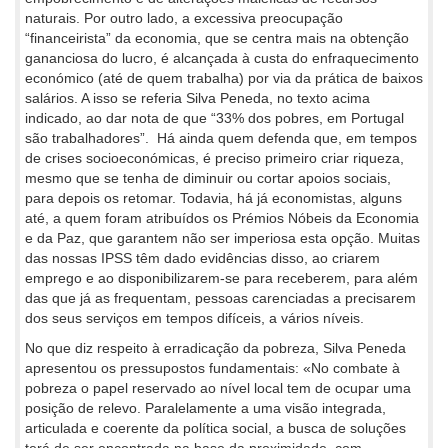
naturais. Por outro lado, a excessiva preocupação
“financeirista” da economia, que se centra mais na obtenção
gananciosa do lucro, é alcançada à custa do enfraquecimento
económico (até de quem trabalha) por via da prática de baixos
salários. A isso se referia Silva Peneda, no texto acima
indicado, ao dar nota de que “33% dos pobres, em Portugal
são trabalhadores”. Há ainda quem defenda que, em tempos
de crises socioeconómicas, é preciso primeiro criar riqueza,
mesmo que se tenha de diminuir ou cortar apoios sociais,
para depois os retomar. Todavia, há já economistas, alguns
até, a quem foram atribuídos os Prémios Nóbeis da Economia
e da Paz, que garantem não ser imperiosa esta opção. Muitas
das nossas IPSS têm dado evidências disso, ao criarem
emprego e ao disponibilizarem-se para receberem, para além
das que já as frequentam, pessoas carenciadas a precisarem
dos seus serviços em tempos difíceis, a vários níveis.
No que diz respeito à erradicação da pobreza, Silva Peneda
apresentou os pressupostos fundamentais: «No combate à
pobreza o papel reservado ao nível local tem de ocupar uma
posição de relevo. Paralelamente a uma visão integrada,
articulada e coerente da política social, a busca de soluções