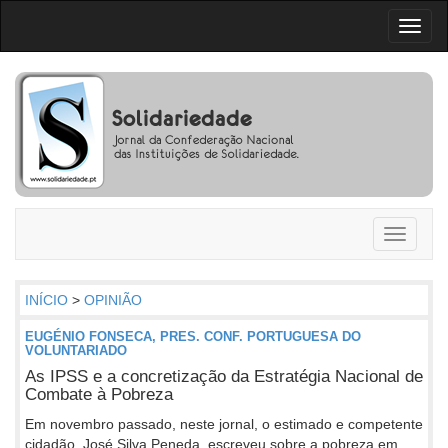
Toggl
naviga
Toggle
navigati
INÍCIO
>
OPINIÃO
EUGÉNIO FONSECA, PRES. CONF. PORTUGUESA DO
VOLUNTARIADO
As IPSS e a concretização da Estratégia Nacional de
Combate à Pobreza
Em novembro passado, neste jornal, o estimado e competente
cidadão, José Silva Peneda, escreveu sobre a pobreza em