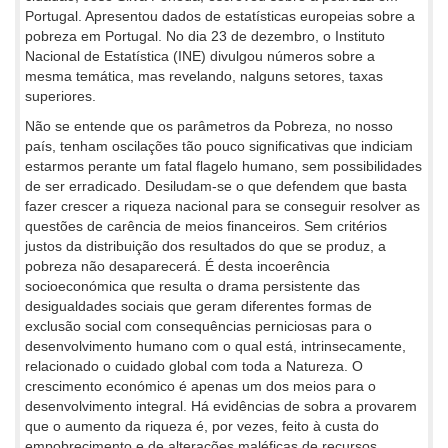
Portugal. Apresentou dados de estatísticas europeias sobre a
pobreza em Portugal. No dia 23 de dezembro, o Instituto
Nacional de Estatística (INE) divulgou números sobre a
mesma temática, mas revelando, nalguns setores, taxas
superiores.
Não se entende que os parâmetros da Pobreza, no nosso
país, tenham oscilações tão pouco significativas que indiciam
estarmos perante um fatal flagelo humano, sem possibilidades
de ser erradicado. Desiludam-se o que defendem que basta
fazer crescer a riqueza nacional para se conseguir resolver as
questões de carência de meios financeiros. Sem critérios
justos da distribuição dos resultados do que se produz, a
pobreza não desaparecerá. É desta incoerência
socioeconómica que resulta o drama persistente das
desigualdades sociais que geram diferentes formas de
exclusão social com consequências perniciosas para o
desenvolvimento humano com o qual está, intrinsecamente,
relacionado o cuidado global com toda a Natureza. O
crescimento económico é apenas um dos meios para o
desenvolvimento integral. Há evidências de sobra a provarem
que o aumento da riqueza é, por vezes, feito à custa do
empobrecimento e de alterações maléficas de recursos