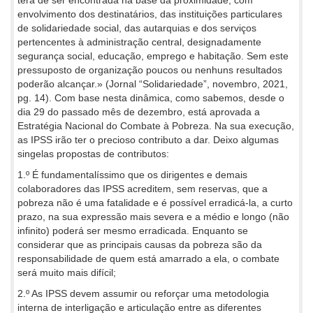
terá de ser encontrada na base da proximidade, com
envolvimento dos destinatários, das instituições particulares
de solidariedade social, das autarquias e dos serviços
pertencentes à administração central, designadamente
segurança social, educação, emprego e habitação. Sem este
pressuposto de organização poucos ou nenhuns resultados
poderão alcançar.» (Jornal “Solidariedade”, novembro, 2021,
pg. 14). Com base nesta dinâmica, como sabemos, desde o
dia 29 do passado mês de dezembro, está aprovada a
Estratégia Nacional do Combate à Pobreza. Na sua execução,
as IPSS irão ter o precioso contributo a dar. Deixo algumas
singelas propostas de contributos:
1.º É fundamentalíssimo que os dirigentes e demais
colaboradores das IPSS acreditem, sem reservas, que a
pobreza não é uma fatalidade e é possível erradicá-la, a curto
prazo, na sua expressão mais severa e a médio e longo (não
infinito) poderá ser mesmo erradicada. Enquanto se
considerar que as principais causas da pobreza são da
responsabilidade de quem está amarrado a ela, o combate
será muito mais difícil;
2.º As IPSS devem assumir ou reforçar uma metodologia
interna de interligação e articulação entre as diferentes