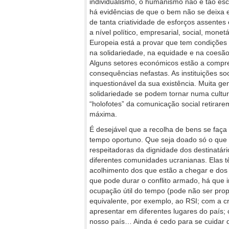
individualismo, o humanismo não é tão es
há evidências de que o bem não se deixa e
de tanta criatividade de esforços assente
a nível político, empresarial, social, monet
Europeia está a provar que tem condições 
na solidariedade, na equidade e na coesão
Alguns setores económicos estão a compre
consequências nefastas. As instituições so
inquestionável da sua existência. Muita ge
solidariedade se podem tornar numa cultur
“holofotes” da comunicação social retirar
máxima.
É desejável que a recolha de bens se faça
tempo oportuno. Que seja doado só o que 
respeitadoras da dignidade dos destinatá
diferentes comunidades ucranianas. Elas 
acolhimento dos que estão a chegar e dos 
que pode durar o conflito armado, há que
ocupação útil do tempo (pode não ser p
equivalente, por exemplo, ao RSI; com a cr
apresentar em diferentes lugares do país;
nosso país… Ainda é cedo para se cuidar d