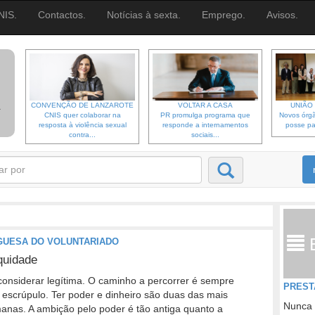
NIS.
Contactos.
Notícias à sexta.
Emprego.
Avisos.
CONVENÇÃO DE LANZAROTE
VOLTAR A CASA
UNIÃO 
CNIS quer colaborar na
PR promulga programa que
Novos órgã
resposta à violência sexual
responde a internamentos
posse pa
contra...
sociais...
UGUESA DO VOLUNTARIADO
iquidade
onsiderar legítima. O caminho a percorrer é sempre
PREST
 escrúpulo. Ter poder e dinheiro são duas das mais
Nunca 
nas. A ambição pelo poder é tão antiga quanto a