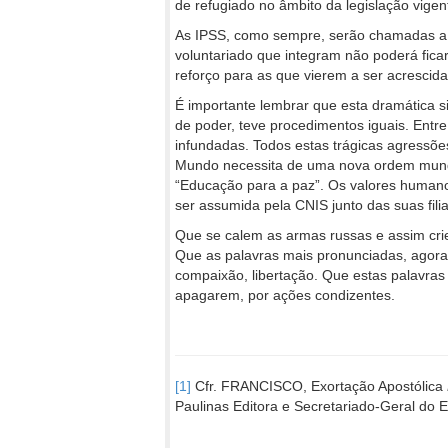
de refugiado no âmbito da legislação vigen
As IPSS, como sempre, serão chamadas a d
voluntariado que integram não poderá fica
reforço para as que vierem a ser acrescida
É importante lembrar que esta dramática s
de poder, teve procedimentos iguais. Entre
infundadas. Todos estas trágicas agressõ
Mundo necessita de uma nova ordem mundi
“Educação para a paz”. Os valores humano
ser assumida pela CNIS junto das suas fili
Que se calem as armas russas e assim c
Que as palavras mais pronunciadas, agora,
compaixão, libertação. Que estas palavras
apagarem, por ações condizentes.
[1]
Cfr. FRANCISCO, Exortação Apostólica
Paulinas Editora e Secretariado-Geral do 