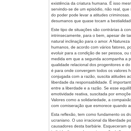
existência da criatura humana. É isso mesm
servindo-se de um episódio, não real, que 
do poder pode levar a atitudes criminosas
desumanos que quase tocam a bestialidad
Este tipo de situações são contrárias à co
intrinsecamente, para o bem, apesar de t
natural inclinação para o amor. A Natureza 
humanos, de acordo com vários fatores, p
evoluir para a condição de ser pessoa, ou 
medida em que a segunda acompanha a pri
qualidade relacional dos progenitores e d
é para onde convergem todos os valores h
conjugada com a razão, suscita atitudes 
liberdade da responsabilidade. É importa
entre a liberdade e a razão. Se esse equil
emotividade reativa, suscitada por emoçõe
Valores como a solidariedade, a compaixão
com comiseração que esmorece quando a
Esta reflexão, tem como fundamento os dr
ucraniano. O uso irracional da liberdade 
causadores desta barbárie. Esqueceram qu