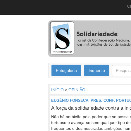
C
Fotogaleria
Inquérito
INÍCIO
>
OPINIÃO
EUGÉNIO FONSECA, PRES. CONF. PORT
A força da solidariedade contra a in
Não há ambição pelo poder que se possa c
tortuoso e avança-se sem qualquer tipo de
frequentes e desmesuradas ambições huma