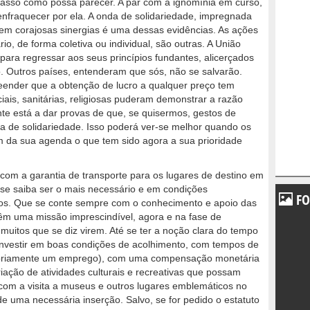
casso como possa parecer. A par com a ignomínia em curso,
nfraquecer por ela. A onda de solidariedade, impregnada
s em corajosas sinergias é uma dessas evidências. As ações
ário, de forma coletiva ou individual, são outras. A União
para regressar aos seus princípios fundantes, alicerçados
. Outros países, entenderam que sós, não se salvarão.
ender que a obtenção de lucro a qualquer preço tem
ciais, sanitárias, religiosas puderam demonstrar a razão
nte está a dar provas de que, se quisermos, gestos de
a de solidariedade. Isso poderá ver-se melhor quando os
em da sua agenda o que tem sido agora a sua prioridade
 com a garantia de transporte para os lugares de destino em
se saiba ser o mais necessário e em condições
FO
rios. Que se conte sempre com o conhecimento e apoio das
têm uma missão imprescindível, agora e na fase de
muitos que se diz virem. Até se ter a noção clara do tempo
 investir em boas condições de acolhimento, com tempos de
ropriamente um emprego), com uma compensação monetária
iação de atividades culturais e recreativas que possam
 com a visita a museus e outros lugares emblemáticos no
e uma necessária inserção. Salvo, se for pedido o estatuto