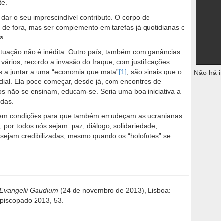
te.
ar o seu imprescindível contributo. O corpo de
r de fora, mas ser complemento em tarefas já quotidianas e
s.
ituação não é inédita. Outro país, também com ganâncias
 vários, recordo a invasão do Iraque, com justificações
es a juntar a uma “economia que mata”
[1]
, são sinais que o
Não há i
al. Ela pode começar, desde já, com encontros de
s não se ensinam, educam-se. Seria uma boa iniciativa a
adas.
riem condições para que também emudeçam as ucranianas.
 por todos nós sejam: paz, diálogo, solidariedade,
 sejam credibilizadas, mesmo quando os “holofotes” se
Evangelii Gaudium
(24 de novembro de 2013), Lisboa:
Episcopado 2013, 53.