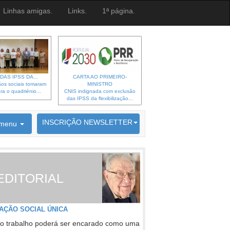
Linhas amigas.
Links.
1ª página.
DAS IPSS DA...
CARTA AO PRIMEIRO-
os sociais tomaram
MINISTRO
ra o quadriénio...
CNIS indignada com exclusão
das IPSS da flexibilização...
6692 membros inscritos
INSCRIÇÃO NEWSLETTER
menu
EDITORIAL
AÇÃO SOCIAL ÚNICA
o trabalho poderá ser encarado como uma