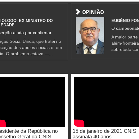
OPINIÃO
IÓLOGO, EX-MINISTRO DO
EUGÉNIO FO
IEDADE
O campeonato
erção ainda por confirmar
A maior parte
ção Social Única, que tratei no
além-fronteir
ificação dos apoios sociais é, em
sobretudo co
ia. O problema estava —...
esidente da República no
15 de janeiro de 2021 CNIS
nselho Geral da CNIS
assinala 40 anos