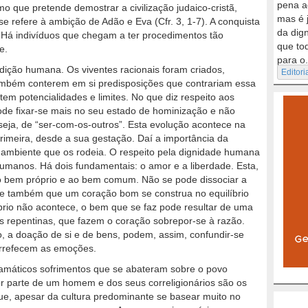
pena a
o que pretende demostrar a civilização judaico-cristã,
mas é 
se refere à ambição de Adão e Eva (Cfr. 3, 1-7). A conquista
da dig
. Há indivíduos que chegam a ter procedimentos tão
que to
e.
para o.
ndição humana. Os viventes racionais foram criados,
Editori
ambém conterem em si predisposições que contrariam essa
tem potencialidades e limites. No que diz respeito aos
ode fixar-se mais no seu estado de hominização e não
seja, de “ser-com-os-outros”. Esta evolução acontece na
meira, desde a sua gestação. Daí a importância da
o ambiente que os rodeia. O respeito pela dignidade humana
umanos. Há dois fundamentais: o amor e a liberdade. Esta,
ao bem próprio e ao bem comum. Não se pode dissociar a
nte também que um coração bom se construa no equilíbrio
íbrio não acontece, o bem que se faz pode resultar de uma
s repentinas, que fazem o coração sobrepor-se à razão.
, a doação de si e de bens, podem, assim, confundir-se
rrefecem as emoções.
amáticos sofrimentos que se abateram sobre o povo
por parte de um homem e dos seus correligionários são os
e, apesar da cultura predominante se basear muito no