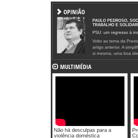
OPINIÃO
PAULO PEDROSO, SOC
TRABALHO E SOLIDAR
PSU: um regresso à ins
Volto ao tema da Presta
artigo anterior. A simpl
si mesma, uma boa ide
MULTIMÉDIA
Não há desculpas para a
Pr
violência doméstica
Co