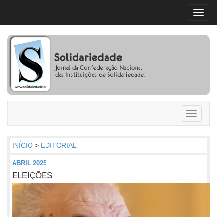
Toggl
naviga
Toggle
navigati
INÍCIO
>
EDITORIAL
ABRIL 2025
ELEIÇÕES