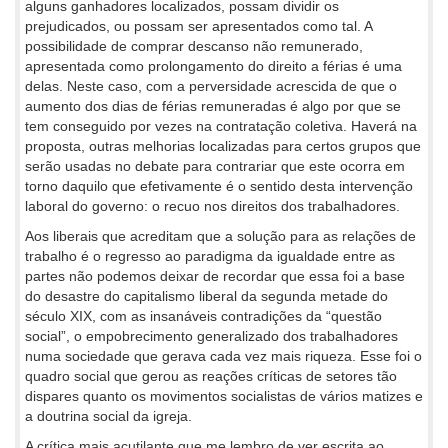
alguns ganhadores localizados, possam dividir os
prejudicados, ou possam ser apresentados como tal. A
possibilidade de comprar descanso não remunerado,
apresentada como prolongamento do direito a férias é uma
delas. Neste caso, com a perversidade acrescida de que o
aumento dos dias de férias remuneradas é algo por que se
tem conseguido por vezes na contratação coletiva. Haverá na
proposta, outras melhorias localizadas para certos grupos que
serão usadas no debate para contrariar que este ocorra em
torno daquilo que efetivamente é o sentido desta intervenção
laboral do governo: o recuo nos direitos dos trabalhadores.
Aos liberais que acreditam que a solução para as relações de
trabalho é o regresso ao paradigma da igualdade entre as
partes não podemos deixar de recordar que essa foi a base
do desastre do capitalismo liberal da segunda metade do
século XIX, com as insanáveis contradições da “questão
social”, o empobrecimento generalizado dos trabalhadores
numa sociedade que gerava cada vez mais riqueza. Esse foi o
quadro social que gerou as reações críticas de setores tão
dispares quanto os movimentos socialistas de vários matizes e
a doutrina social da igreja.
A crítica mais acutilante que me lembro de ver escrita ao