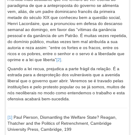
paradigma de que a anteproposta do governo se alimenta
vem, aliás, de um padre dominicano francês da primeira
metade do século XIX que conheceu bem a questão social,
Henri Lacordaire, que a pronunciou em defesa do descanso
semanal ao domingo, em favor das “vítimas da ganância
pessoal e da ganância de um Patrão. É muitas vezes repetida,
do domínio público, muitas vezes tem mal atribuída a sua
autoria e reza assim: “entre os fortes e os fracos, entre os
ricos e os pobres, entre o senhor e o servo é a liberdade que
oprime e a lei que liberta”
[2]
.
Quando a lei recua, prejudica a parte frágil da relação. É a
estrada para a desproteção dos vulneráveis que a avenida
liberal que o governo quer abrir. Veremos se é travado pelas
instituições e pelo protesto popular ou se já somos, muitos de
nós neoliberais no modo como entendemos o trabalho e esta
ofensiva acabará bem-sucedida.
[1]
Paul Pierson, Dismantling the Welfare State? Reagan,
Thatcher and the Politics of Retrenchment, Cambridge
University Press, Cambridge, 199