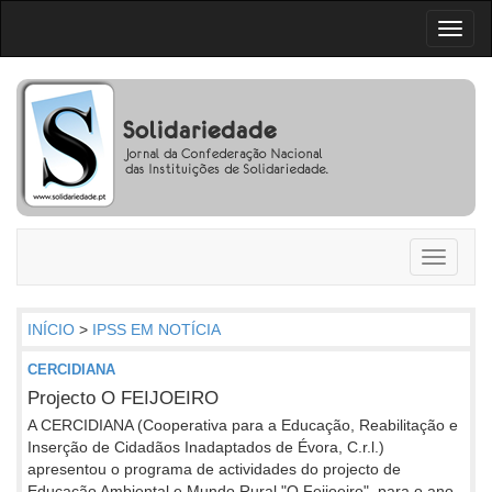
Toggl
naviga
Toggle
navigati
INÍCIO
>
IPSS EM NOTÍCIA
CERCIDIANA
Projecto O FEIJOEIRO
A CERCIDIANA (Cooperativa para a Educação, Reabilitação e
Inserção de Cidadãos Inadaptados de Évora, C.r.l.)
apresentou o programa de actividades do projecto de
Educação Ambiental e Mundo Rural "O Feijoeiro", para o ano