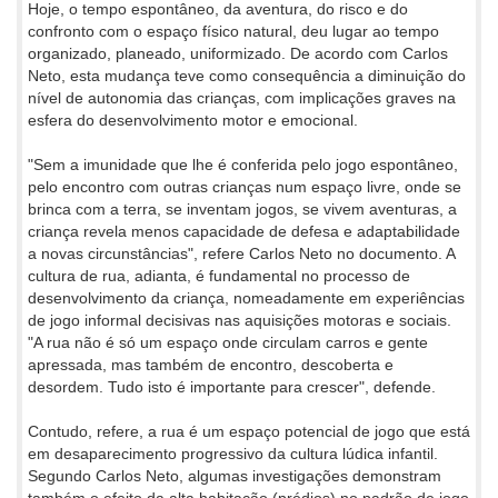
Hoje, o tempo espontâneo, da aventura, do risco e do
confronto com o espaço físico natural, deu lugar ao tempo
organizado, planeado, uniformizado. De acordo com Carlos
Neto, esta mudança teve como consequência a diminuição do
nível de autonomia das crianças, com implicações graves na
esfera do desenvolvimento motor e emocional.
"Sem a imunidade que lhe é conferida pelo jogo espontâneo,
pelo encontro com outras crianças num espaço livre, onde se
brinca com a terra, se inventam jogos, se vivem aventuras, a
criança revela menos capacidade de defesa e adaptabilidade
a novas circunstâncias", refere Carlos Neto no documento. A
cultura de rua, adianta, é fundamental no processo de
desenvolvimento da criança, nomeadamente em experiências
de jogo informal decisivas nas aquisições motoras e sociais.
"A rua não é só um espaço onde circulam carros e gente
apressada, mas também de encontro, descoberta e
desordem. Tudo isto é importante para crescer", defende.
Contudo, refere, a rua é um espaço potencial de jogo que está
em desaparecimento progressivo da cultura lúdica infantil.
Segundo Carlos Neto, algumas investigações demonstram
também o efeito da alta habitação (prédios) no padrão de jogo