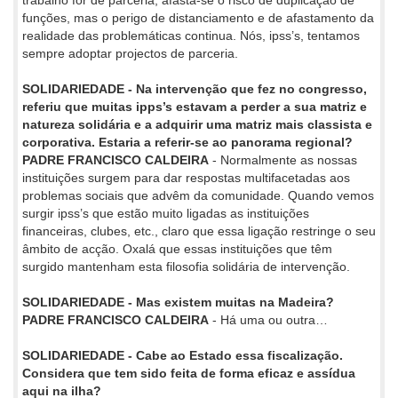
trabalho for de parceria, afasta-se o risco de duplicação de
funções, mas o perigo de distanciamento e de afastamento da
realidade das problemáticas continua. Nós, ipss’s, tentamos
sempre adoptar projectos de parceria.
SOLIDARIEDADE - Na intervenção que fez no congresso,
referiu que muitas ipps’s estavam a perder a sua matriz e
natureza solidária e a adquirir uma matriz mais classista e
corporativa. Estaria a referir-se ao panorama regional?
PADRE FRANCISCO CALDEIRA
- Normalmente as nossas
instituições surgem para dar respostas multifacetadas aos
problemas sociais que advêm da comunidade. Quando vemos
surgir ipss’s que estão muito ligadas as instituições
financeiras, clubes, etc., claro que essa ligação restringe o seu
âmbito de acção. Oxalá que essas instituições que têm
surgido mantenham esta filosofia solidária de intervenção.
SOLIDARIEDADE - Mas existem muitas na Madeira?
PADRE FRANCISCO CALDEIRA
- Há uma ou outra…
SOLIDARIEDADE - Cabe ao Estado essa fiscalização.
Considera que tem sido feita de forma eficaz e assídua
aqui na ilha?