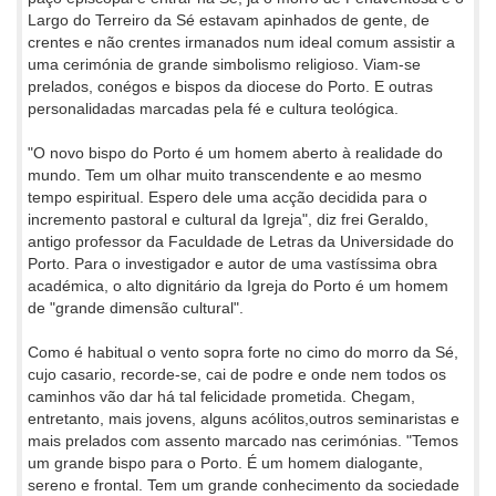
Largo do Terreiro da Sé estavam apinhados de gente, de
crentes e não crentes irmanados num ideal comum assistir a
uma cerimónia de grande simbolismo religioso. Viam-se
prelados, conégos e bispos da diocese do Porto. E outras
personalidadas marcadas pela fé e cultura teológica.
"O novo bispo do Porto é um homem aberto à realidade do
mundo. Tem um olhar muito transcendente e ao mesmo
tempo espiritual. Espero dele uma acção decidida para o
incremento pastoral e cultural da Igreja", diz frei Geraldo,
antigo professor da Faculdade de Letras da Universidade do
Porto. Para o investigador e autor de uma vastíssima obra
académica, o alto dignitário da Igreja do Porto é um homem
de "grande dimensão cultural".
Como é habitual o vento sopra forte no cimo do morro da Sé,
cujo casario, recorde-se, cai de podre e onde nem todos os
caminhos vão dar há tal felicidade prometida. Chegam,
entretanto, mais jovens, alguns acólitos,outros seminaristas e
mais prelados com assento marcado nas cerimónias. "Temos
um grande bispo para o Porto. É um homem dialogante,
sereno e frontal. Tem um grande conhecimento da sociedade