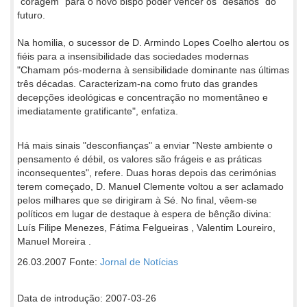
"coragem" para o novo bispo poder vencer os "desafios" do
futuro.
Na homilia, o sucessor de D. Armindo Lopes Coelho alertou os
fiéis para a insensibilidade das sociedades modernas
"Chamam pós-moderna à sensibilidade dominante nas últimas
três décadas. Caracterizam-na como fruto das grandes
decepções ideológicas e concentração no momentâneo e
imediatamente gratificante", enfatiza.
Há mais sinais "desconfianças" a enviar "Neste ambiente o
pensamento é débil, os valores são frágeis e as práticas
inconsequentes", refere. Duas horas depois das cerimónias
terem começado, D. Manuel Clemente voltou a ser aclamado
pelos milhares que se dirigiram à Sé. No final, vêem-se
políticos em lugar de destaque à espera de bênção divina:
Luís Filipe Menezes, Fátima Felgueiras , Valentim Loureiro,
Manuel Moreira .
26.03.2007 Fonte:
Jornal de Notícias
Data de introdução: 2007-03-26