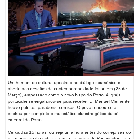
Um homem de cultura, apostado no diálogo ecuménico e
aberto aos desafios da contemporaneidade foi ontem (25 de
Março), empossado como o novo bispo do Porto. A Igreja
portucalense engalanou-se para receber D. Manuel Clemente
houve palmas, parabéns, sorrisos. O povo rendeu-se e
encheu por completo o majestático claustro gótico da sé
catedral do Porto.
Cerca das 15 horas, ou seja uma hora antes do cortejo sair do
paço episcopal e entrar na Sé, já o morro de Penaventosa e o