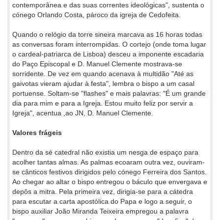
contemporânea e das suas correntes ideológicas", sustenta o
cónego Orlando Costa, pároco da igreja de Cedofeita.
Quando o relógio da torre sineira marcava as 16 horas todas
as conversas foram interrompidas. O cortejo (onde toma lugar
o cardeal-patriarca de Lisboa) desceu a imponente escadaria
do Paço Episcopal e D. Manuel Clemente mostrava-se
sorridente. De vez em quando acenava à multidão "Até as
gaivotas vieram ajudar à festa", lembra o bispo a um casal
portuense. Soltam-se "flashes" e mais palavras: "É um grande
dia para mim e para a Igreja. Estou muito feliz por servir a
Igreja", acentua ,ao JN, D. Manuel Clemente.
Valores frágeis
Dentro da sé catedral não existia um nesga de espaço para
acolher tantas almas. As palmas ecoaram outra vez, ouviram-
se cânticos festivos dirigidos pelo cónego Ferreira dos Santos.
Ao chegar ao altar o bispo entregou o báculo que envergava e
depôs a mitra. Pela primeira vez, dirigia-se para a cátedra
para escutar a carta apostólica do Papa e logo a seguir, o
bispo auxiliar João Miranda Teixeira empregou a palavra