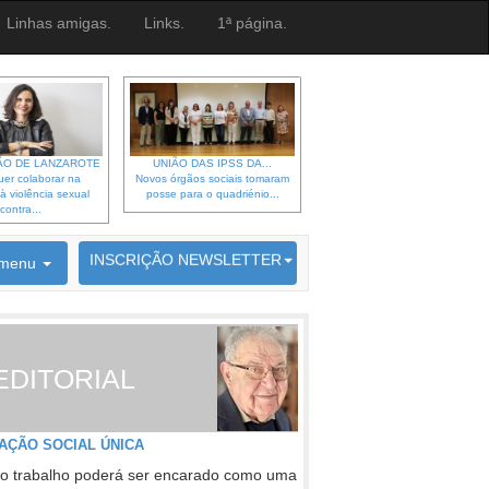
Linhas amigas.
Links.
1ª página.
O DE LANZAROTE
UNIÃO DAS IPSS DA...
er colaborar na
Novos órgãos sociais tomaram
à violência sexual
posse para o quadriénio...
contra...
6692 membros inscritos
INSCRIÇÃO NEWSLETTER
menu
EDITORIAL
AÇÃO SOCIAL ÚNICA
o trabalho poderá ser encarado como uma