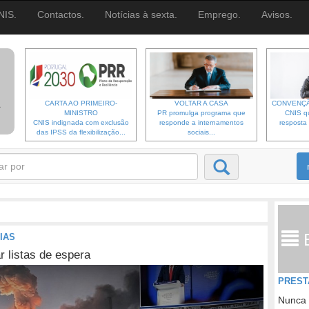
NIS.
Contactos.
Notícias à sexta.
Emprego.
Avisos.
CARTA AO PRIMEIRO-
VOLTAR A CASA
CONVENÇÃ
MINISTRO
PR promulga programa que
CNIS qu
CNIS indignada com exclusão
responde a internamentos
resposta 
das IPSS da flexibilização...
sociais...
IAS
r listas de espera
PREST
Nunca 