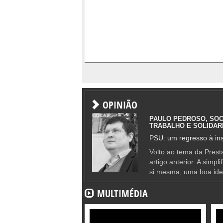
OPINIÃO
PAULO PEDROSO, SOC
TRABALHO E SOLIDAR
PSU: um regresso à ins
Volto ao tema da Presta
artigo anterior. A simpl
si mesma, uma boa ide
MULTIMÉDIA