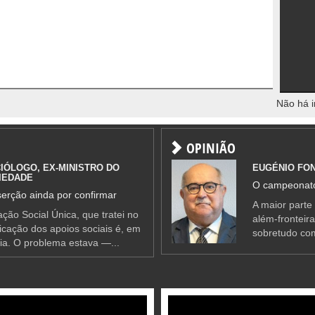
Não há i
OPINIÃO
IÓLOGO, EX-MINISTRO DO
EUGÉNIO FO
IEDADE
O campeonato
erção ainda por confirmar
A maior parte
ção Social Única, que tratei no
além-fronteir
ificação dos apoios sociais é, em
sobretudo co
ia. O problema estava —...