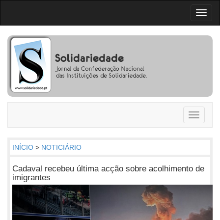
Toggl
naviga
Toggle
navigati
INÍCIO
>
NOTICIÁRIO
Cadaval recebeu última acção sobre acolhimento de
imigrantes