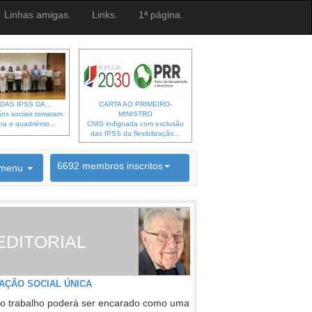
Linhas amigas.
Links.
1ª página.
DAS IPSS DA...
CARTA AO PRIMEIRO-
os sociais tomaram
MINISTRO
ra o quadriénio...
CNIS indignada com exclusão
das IPSS da flexibilização...
6692 membros inscritos
menu
INSCRIÇÃO NEWSLETTER
EDITORIAL
AÇÃO SOCIAL ÚNICA
o trabalho poderá ser encarado como uma