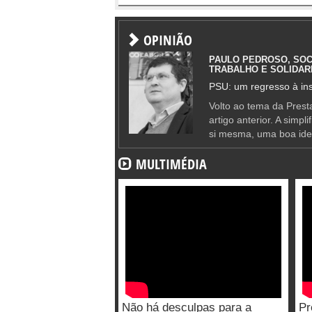
OPINIÃO
PAULO PEDROSO, SOC
TRABALHO E SOLIDAR
PSU: um regresso à ins
Volto ao tema da Presta
artigo anterior. A simpl
si mesma, uma boa ide
MULTIMÉDIA
Não há desculpas para a
Pr