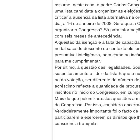
assume, neste caso, o padre Carlos Gonçal
uma lista candidata a organizar as eleições
criticar a ausência da lista alternativa na 
dia, a 16 de Janeiro de 2009. Será que a 
organizar o Congresso? Só para informaç
com seis meses de antecedência.
A questão da isenção e a falta de capacid
no tal saco do desconto do contexto eleito
presumível inteligência, bem como ao incó
para me cumprimentar.
Por último, a questão das ilegalidades. S
suspeitosamente o líder da lista B que o n
ao da votação, ser diferente do número de i
acréscimo reflecte a quantidade de procu
inscritos no início do Congresso, em cump
Mais do que polemizar estas questões a m
do Congresso. Por isso, considero encerra
Verdadeiramente importante foi o facto de s
participarem e exercerem os direitos que 
consciência tranquila.