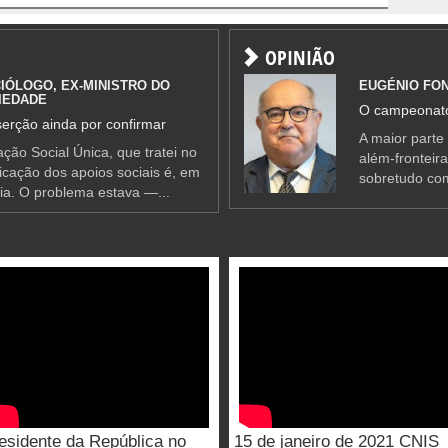
OPINIÃO
IÓLOGO, EX-MINISTRO DO
EUGÉNIO FO
IEDADE
O campeonato
erção ainda por confirmar
A maior parte
ção Social Única, que tratei no
além-fronteir
ificação dos apoios sociais é, em
sobretudo co
ia. O problema estava —...
esidente da República no
15 de janeiro de 2021 CNIS