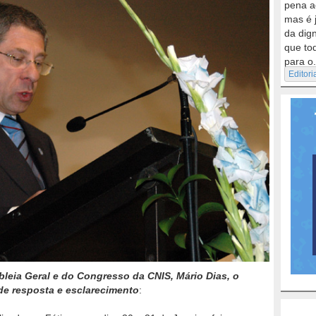
pena a
mas é 
da dig
que to
para o.
Editori
bleia Geral e do Congresso da CNIS, Mário Dias, o
 de resposta e esclarecimento
: