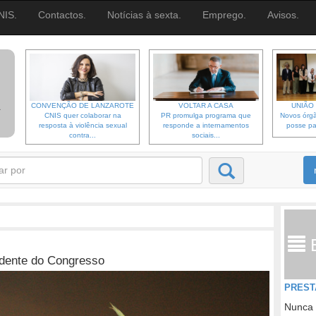
NIS.
Contactos.
Notícias à sexta.
Emprego.
Avisos.
CONVENÇÃO DE LANZAROTE
VOLTAR A CASA
UNIÃO 
CNIS quer colaborar na
PR promulga programa que
Novos órgã
resposta à violência sexual
responde a internamentos
posse pa
contra...
sociais...
idente do Congresso
PREST
Nunca 