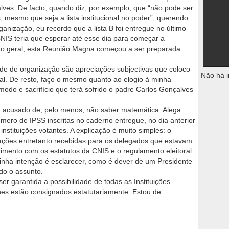
ves. De facto, quando diz, por exemplo, que “não pode ser
, mesmo que seja a lista institucional no poder”, querendo
organização, eu recordo que a lista B foi entregue no último
CNIS teria que esperar até esse dia para começar a
ão geral, esta Reunião Magna começou a ser preparada
ade de organização são apreciações subjectivas que coloco
Não há i
ral. De resto, faço o mesmo quanto ao elogio à minha
modo e sacrifício que terá sofrido o padre Carlos Gonçalves
ou acusado de, pelo menos, não saber matemática. Alega
úmero de IPSS inscritas no caderno entregue, no dia anterior
nstituições votantes. A explicação é muito simples: o
rações entretanto recebidas para os delegados que estavam
rimento com os estatutos da CNIS e o regulamento eleitoral.
inha intenção é esclarecer, como é dever de um Presidente
do o assunto.
er garantida a possibilidade de todas as Instituições
lhes estão consignados estatutariamente. Estou de