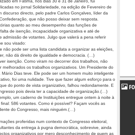
izado em Fátima, nos dias 30 e 31 de Janeiro, fui
cadas no jornal Solidariedade, na edição de Fevereiro de
m discurso directo, pelo padre Carlos Gonçalves, líder da
da Confederação, que não posso deixar sem resposta.
atórias quanto ao meu desempenho das funções de
alta de isenção, incapacidade organizativa e até de
 e admissão de votantes. Julgo que valerá a pena referir
ue sou visado:
 não pode ser uma lista candidata a organizar as eleições,
der, não dá direito de igualdade e democracia. (…)
ver isenção. Como viram no decorrer dos trabalhos, não
er melhorados os trabalhos organizativos. Um Presidente do
. Mário Dias teve. Ele pode ser um homem muito inteligente
ativo, foi uma nulidade. Tive que fazer algum esforço para o
FO
ue do ponto de vista organizativo, falhou redondamente. E
ngresso pois devia ter a capacidade de organização.(…)
mplo, um caderno de Instituições entregue ontem à noite à
o final: 586 votantes. Como é possível? Façam vocês as
dente do Congresso, mais ninguém.(…)
rmações proferidas num contexto de Congresso eleitoral,
ultantes da entrega à pugna democrática, sobrevive, ainda
pectos organizativos por mero desconhecimento de quem as