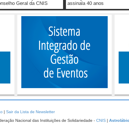
nselho Geral da CNIS
assinala 40 anos
ão
|
Sair da Lista de Newsletter
ração Nacional das Instituições de Solidariedade -
CNIS
|
Astrolábi