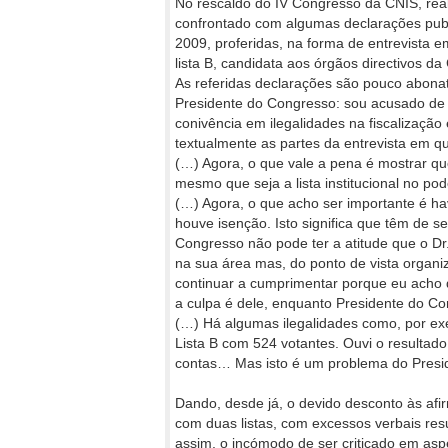
No rescaldo do IV Congresso da CNIS, real
confrontado com algumas declarações publi
2009, proferidas, na forma de entrevista e
lista B, candidata aos órgãos directivos 
As referidas declarações são pouco abon
Presidente do Congresso: sou acusado de f
conivência em ilegalidades na fiscalização
textualmente as partes da entrevista em q
(…) Agora, o que vale a pena é mostrar que
mesmo que seja a lista institucional no po
(…) Agora, o que acho ser importante é ha
houve isenção. Isto significa que têm de s
Congresso não pode ter a atitude que o Dr
na sua área mas, do ponto de vista organiz
continuar a cumprimentar porque eu acho q
a culpa é dele, enquanto Presidente do Co
(…) Há algumas ilegalidades como, por exe
Lista B com 524 votantes. Ouvi o resultad
contas… Mas isto é um problema do Presi
Dando, desde já, o devido desconto às afi
com duas listas, com excessos verbais res
assim, o incómodo de ser criticado em as