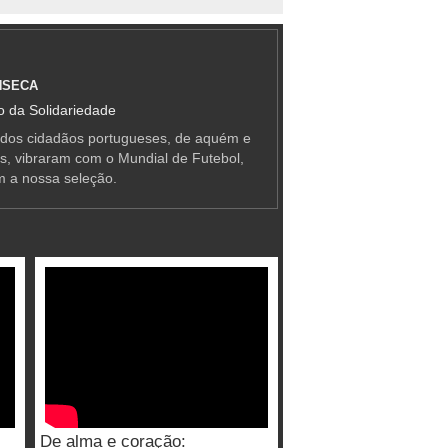
NSECA
 da Solidariedade
 dos cidadãos portugueses, de aquém e
as, vibraram com o Mundial de Futebol,
m a nossa seleção.
De alma e coração: