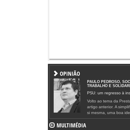
OPINIÃO
PAULO PEDROSO, SOC
TRABALHO E SOLIDAR
PSU: um regresso à ins
Volto ao tema da Presta
artigo anterior. A simpl
si mesma, uma boa ide
MULTIMÉDIA