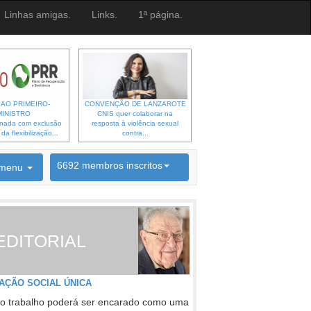
Linhas amigas.
Links.
1ª página.
 AO PRIMEIRO-
CONVENÇÃO DE LANZAROTE
MINISTRO
CNIS quer colaborar na
gnada com exclusão
resposta à violência sexual
a flexibilização...
contra...
6692 membros inscritos
menu
INSCRIÇÃO NEWSLETTER
EDITORIAL
AÇÃO SOCIAL ÚNICA
o trabalho poderá ser encarado como uma