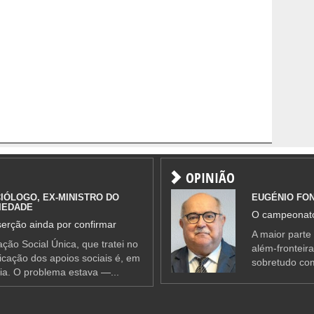
OPINIÃO
IÓLOGO, EX-MINISTRO DO
EUGÉNIO FO
IEDADE
O campeonato
erção ainda por confirmar
A maior parte
ção Social Única, que tratei no
além-fronteir
ificação dos apoios sociais é, em
sobretudo co
ia. O problema estava —...