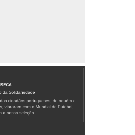
NSECA
 da Solidariedade
 dos cidadãos portugueses, de aquém e
as, vibraram com o Mundial de Futebol,
m a nossa seleção.