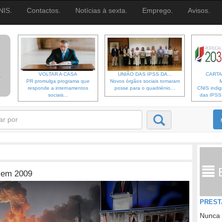
NIS.
Contactos.
Notícias à sexta.
Emprego.
Avisos.
VOLTAR A CASA
UNIÃO DAS IPSS DA...
CARTA
PR promulga programa que
Novos órgãos sociais tomaram
responde a internamentos
posse para o quadriénio...
CNIS indi
sociais...
das IPSS d
 em 2009
PREST
Nunca 