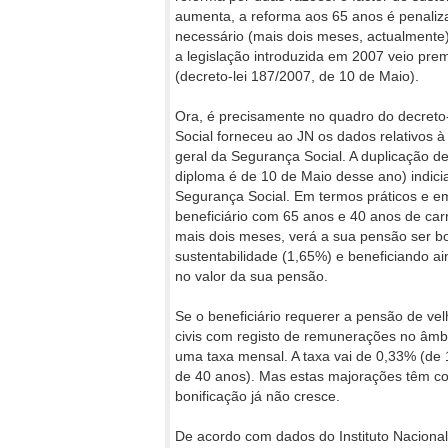
aumenta, a reforma aos 65 anos é penaliza
necessário (mais dois meses, actualmente
a legislação introduzida em 2007 veio p
(decreto-lei 187/2007, de 10 de Maio).
Ora, é precisamente no quadro do decreto-
Social forneceu ao JN os dados relativos 
geral da Segurança Social. A duplicação 
diploma é de 10 de Maio desse ano) indicia
Segurança Social. Em termos práticos e e
beneficiário com 65 anos e 40 anos de carr
mais dois meses, verá a sua pensão ser bo
sustentabilidade (1,65%) e beneficiando 
no valor da sua pensão.
Se o beneficiário requerer a pensão de ve
civis com registo de remunerações no âmbi
uma taxa mensal. A taxa vai de 0,33% (de 
de 40 anos). Mas estas majorações têm com
bonificação já não cresce.
De acordo com dados do Instituto Nacional 