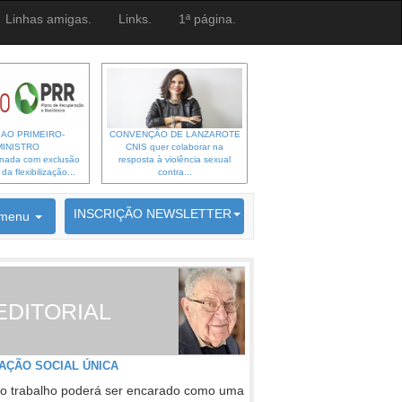
Linhas amigas.
Links.
1ª página.
 AO PRIMEIRO-
CONVENÇÃO DE LANZAROTE
MINISTRO
CNIS quer colaborar na
gnada com exclusão
resposta à violência sexual
a flexibilização...
contra...
6692 membros inscritos
INSCRIÇÃO NEWSLETTER
menu
EDITORIAL
AÇÃO SOCIAL ÚNICA
o trabalho poderá ser encarado como uma