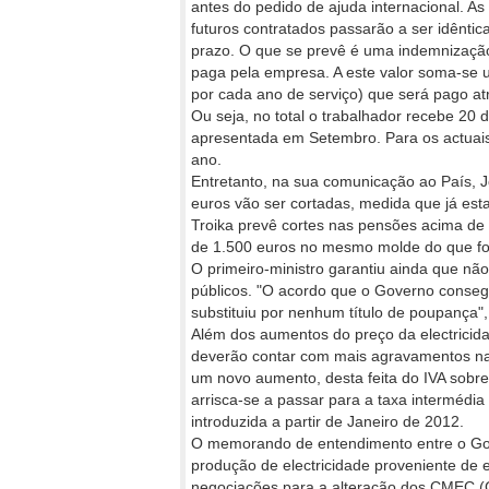
antes do pedido de ajuda internacional. 
futuros contratados passarão a ser idêntic
prazo. O que se prevê é uma indemnização
paga pela empresa. A este valor soma-se
por cada ano de serviço) que será pago at
Ou seja, no total o trabalhador recebe 20 
apresentada em Setembro. Para os actuais
ano.
Entretanto, na sua comunicação ao País, 
euros vão ser cortadas, medida que já est
Troika prevê cortes nas pensões acima de 
de 1.500 euros no mesmo molde do que foi 
O primeiro-ministro garantiu ainda que não
públicos. "O acordo que o Governo conse
substituiu por nenhum título de poupança",
Além dos aumentos do preço da electricid
deverão contar com mais agravamentos na 
um novo aumento, desta feita do IVA sobre
arrisca-se a passar para a taxa interméd
introduzida a partir de Janeiro de 2012.
O memorando de entendimento entre o Gov
produção de electricidade proveniente de 
negociações para a alteração dos CMEC (C