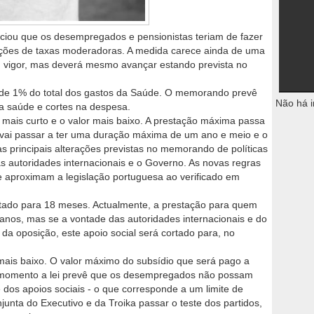
iou que os desempregados e pensionistas teriam de fazer
nções de taxas moderadoras. A medida carece ainda de uma
m vigor, mas deverá mesmo avançar estando prevista no
de 1% do total dos gastos da Saúde. O memorando prevê
Não há i
a saúde e cortes na despesa.
mais curto e o valor mais baixo. A prestação máxima passa
vai passar a ter uma duração máxima de um ano e meio e o
as principais alterações previstas no memorando de políticas
s autoridades internacionais e o Governo. As novas regras
e aproximam a legislação portuguesa ao verificado em
tado para 18 meses. Actualmente, a prestação para quem
s anos, mas se a vontade das autoridades internacionais e do
da oposição, este apoio social será cortado para, no
ais baixo. O valor máximo do subsídio que será pago a
 momento a lei prevê que os desempregados não possam
 dos apoios sociais - o que corresponde a um limite de
unta do Executivo e da Troika passar o teste dos partidos,