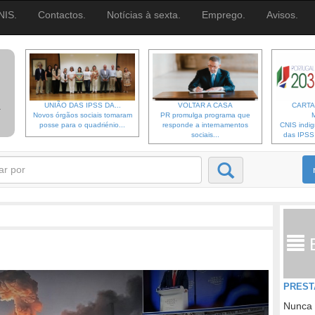
NIS.
Contactos.
Notícias à sexta.
Emprego.
Avisos.
UNIÃO DAS IPSS DA...
VOLTAR A CASA
CARTA
Novos órgãos sociais tomaram
PR promulga programa que
posse para o quadriénio...
responde a internamentos
CNIS indi
sociais...
das IPSS d
PREST
Nunca 