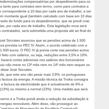
As indemnizações compensatórias por despedimento para os
as tanto para contratos sem termo, como para contratos a
 correspondente a 10 dias por cada ano de trabalho, a ser
 um montante igual (também calculado com base em 10 dias
ravés do fundo para os despedimentos, que se prevê criar.
dias, por cada ano de trabalho. Esta legislação nova será
 contratados, será submetida uma proposta até ao final do
José Sócrates anunciou que as pensões acima de 1.500
ava prevista no PEC IV. Assim, o acordo celebrado com a
1.500 euros. O PEC IV já previa corte nas pensões acima
feito com salários, ou seja, reduções entre 3,5% e 10%.
 haverá cortes adicionais nos salários dos funcionários
guiu não mexe no 13º mês nem no 14º mês nem sequer os
 disse José Sócrates.
ade, que este ano vão pesar mais 3,8%, os portugueses
factura da energia. A missão técnica da Troika consagra
 a factura da electricidade que é actualmente de 6% e
ia (13%) ou mesmo a normal (23%). Uma medida que será
erno e a Troika prevê ainda a redução da subsidiação à
energias renováveis. Além disso, vão prosseguir as
ontratos de Manutenção de Equilíbrio Contratual).