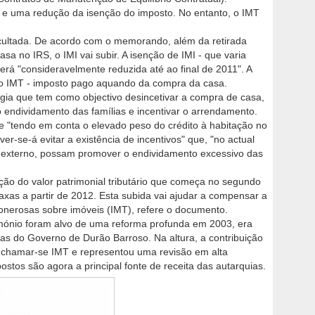
I e uma redução da isenção do imposto. No entanto, o IMT
ficultada. De acordo com o memorando, além da retirada
 no IRS, o IMI vai subir. A isenção de IMI - que varia
será "consideravelmente reduzida até ao final de 2011". A
do IMT - imposto pago aquando da compra da casa.
gia que tem como objectivo desincetivar a compra de casa,
 o endividamento das famílias e incentivar o arrendamento.
"tendo em conta o elevado peso do crédito à habitação no
ver-se-á evitar a existência de incentivos" que, "no actual
 externo, possam promover o endividamento excessivo das
ação do valor patrimonial tributário que começa no segundo
axas a partir de 2012. Esta subida vai ajudar a compensar a
onerosas sobre imóveis (IMT), refere o documento.
mónio foram alvo de uma reforma profunda em 2003, era
ças do Governo de Durão Barroso. Na altura, a contribuição
a chamar-se IMT e representou uma revisão em alta
stos são agora a principal fonte de receita das autarquias.