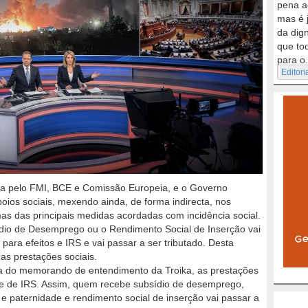
pena a
mas é 
da dig
que to
para o.
Editori
da pelo FMI, BCE e Comissão Europeia, e o Governo
oios sociais, mexendo ainda, de forma indirecta, nos
mas das principais medidas acordadas com incidência social.
dio de Desemprego ou o Rendimento Social de Inserção vai
para efeitos e IRS e vai passar a ser tributado. Desta
nas prestações sociais.
 do memorando de entendimento da Troika, as prestações
ede de IRS. Assim, quem recebe subsídio de desemprego,
e paternidade e rendimento social de inserção vai passar a