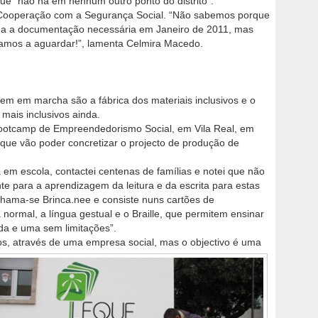
ue “não há em nenhum outro ponto do distrito”.
 Cooperação com a Segurança Social. “Não sabemos porque
da a documentação necessária em Janeiro de 2011, mas
tamos a aguardar!”, lamenta Celmira Macedo.
tem em marcha são a fábrica dos materiais inclusivos e o
mais inclusivos ainda.
Bootcamp de Empreendedorismo Social, em Vila Real, em
ue vão poder concretizar o projecto de produção de
 em escola, contactei centenas de famílias e notei que não
nte para a aprendizagem da leitura e da escrita para estas
a chama-se Brinca.nee e consiste nuns cartões de
normal, a língua gestual e o Braille, que permitem ensinar
da e uma sem limitações”.
sos, através de uma empresa social, mas o objectivo é uma