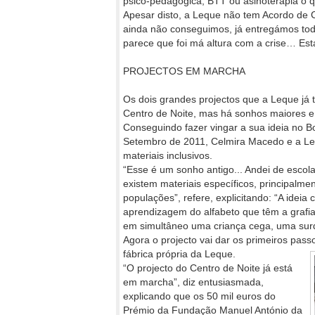
psico-pedagógica, BTT ou asinoterapia o q
Apesar disto, a Leque não tem Acordo de
ainda não conseguimos, já entregámos to
parece que foi má altura com a crise… Es
PROJECTOS EM MARCHA
Os dois grandes projectos que a Leque já 
Centro de Noite, mas há sonhos maiores e 
Conseguindo fazer vingar a sua ideia no 
Setembro de 2011, Celmira Macedo e a Leq
materiais inclusivos.
“Esse é um sonho antigo... Andei de escola
existem materiais específicos, principalme
populações”, refere, explicitando: “A idei
aprendizagem do alfabeto que têm a grafia 
em simultâneo uma criança cega, uma sur
Agora o projecto vai dar os primeiros pas
fábrica própria da Leque.
“O projecto do Centro de Noite já está
em marcha”, diz entusiasmada,
explicando que os 50 mil euros do
Prémio da Fundação Manuel António da