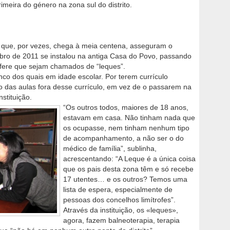
imeira do género na zona sul do distrito.
o que, por vezes, chega à meia centena, asseguram o
ubro de 2011 se instalou na antiga Casa do Povo, passando
efere que sejam chamados de “leques”.
nco dos quais em idade escolar. Por terem currículo
po das aulas fora desse currículo, em vez de o passarem na
stituição.
“Os outros todos, maiores de 18 anos,
estavam em casa. Não tinham nada que
os ocupasse, nem tinham nenhum tipo
de acompanhamento, a não ser o do
médico de família”, sublinha,
acrescentando: “A Leque é a única coisa
que os pais desta zona têm e só recebe
17 utentes… e os outros? Temos uma
lista de espera, especialmente de
pessoas dos concelhos limítrofes”.
Através da instituição, os «leques»,
agora, fazem balneoterapia, terapia