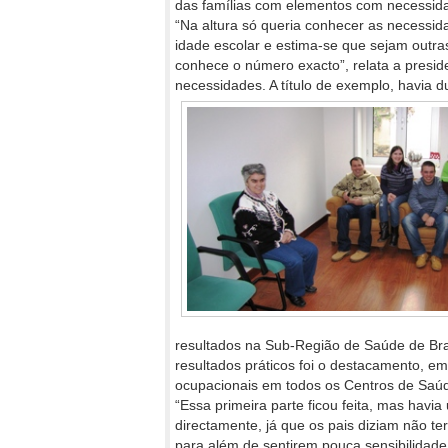
das famílias com elementos com necessidad
“Na altura só queria conhecer as necessid
idade escolar e estima-se que sejam outr
conhece o número exacto”, relata a presid
necessidades. A título de exemplo, havia 
resultados na Sub-Região de Saúde de Br
resultados práticos foi o destacamento, em
ocupacionais em todos os Centros de Saú
“Essa primeira parte ficou feita, mas havi
directamente, já que os pais diziam não te
para além de sentirem pouca sensibilidade 