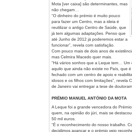
Mota [ver caixa] são determinantes, mas
não chegam…
“O dinheiro do prémio é muito pouco
para fazer um Centro, mas a ideia é
reutilizar o antigo Centro de Saúde, que
já tem algumas adaptações. Penso que
até Junho de 2012 já poderemos estar a
funcionar”, revela com satisfação.
Com pouco mais de dois anos de existênci
mas Celmira Macedo quer mais.
“Há vários sonhos que a Leque tem… Um deles
aquilo que ainda não existe no País, que 
fechado com um centro de apoio e reabili
idosos e os filhos com limitações”, revela
de Janeiro vai entregar a tese de doutora
PRÉMIO MANUEL ANTÓNIO DA MOTA
A Leque foi a grande vencedora do Prémio
quem, na opinião do júri, mais se destacou
50 mil euros.
“É o reconhecimento do nosso trabalho. C
decidimos avançar e o prémio veio reconhec