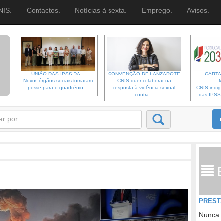
NIS.
Contactos.
Notícias à sexta.
Emprego.
Avisos.
UNIÃO DAS IPSS DA...
CONVENÇÃO DE LANZAROTE
CARTA
Novos órgãos sociais tomaram
CNIS quer colaborar na
posse para o quadriénio...
resposta à violência sexual
CNIS indi
contra...
das IPSS d
PREST
Nunca 