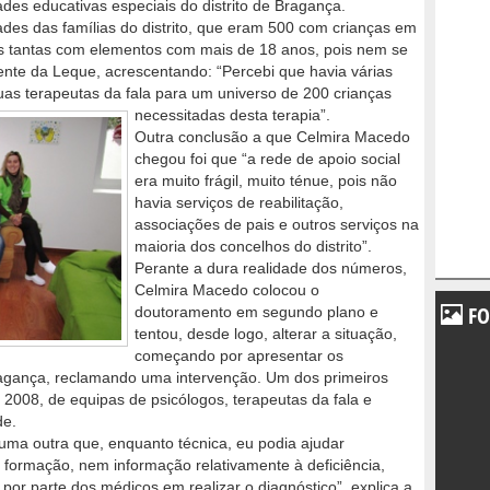
es educativas especiais do distrito de Bragança.
ades das famílias do distrito, que eram 500 com crianças em
as tantas com elementos com mais de 18 anos, pois nem se
ente da Leque, acrescentando: “Percebi que havia várias
duas terapeutas da fala para um universo de 200 crianças
necessitadas desta terapia”.
Outra conclusão a que Celmira Macedo
chegou foi que “a rede de apoio social
era muito frágil, muito ténue, pois não
havia serviços de reabilitação,
associações de pais e outros serviços na
maioria dos concelhos do distrito”.
Perante a dura realidade dos números,
Celmira Macedo colocou o
FO
doutoramento em segundo plano e
tentou, desde logo, alterar a situação,
começando por apresentar os
agança, reclamando uma intervenção. Um dos primeiros
 2008, de equipas de psicólogos, terapeutas da fala e
de.
a uma outra que, enquanto técnica, eu podia ajudar
r formação, nem informação relativamente à deficiência,
por parte dos médicos em realizar o diagnóstico”, explica a