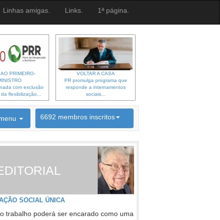
Linhas amigas.
Links.
1ª página.
 AO PRIMEIRO-
VOLTAR A CASA
MINISTRO
PR promulga programa que
gnada com exclusão
responde a internamentos
a flexibilização...
sociais...
6692 membros inscritos
menu
INSCRIÇÃO NEWSLETTER
EDITORIAL
AÇÃO SOCIAL ÚNICA
o trabalho poderá ser encarado como uma