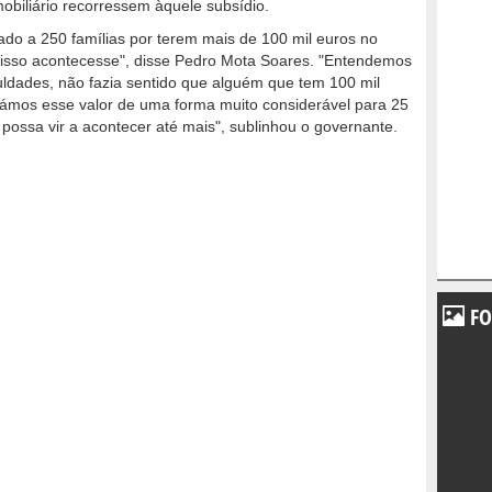
mobiliário recorressem àquele subsídio.
tirado a 250 famílias por terem mais de 100 mil euros no
e isso acontecesse", disse Pedro Mota Soares. "Entendemos
ldades, não fazia sentido que alguém que tem 100 mil
ámos esse valor de uma forma muito considerável para 25
o possa vir a acontecer até mais", sublinhou o governante.
FO