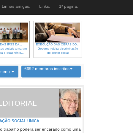
Linhas amigas.
Links.
1ª página.
DAS IPSS DA...
EXECUÇÃO DAS OBRAS DO...
os sociais tomaram
Governo rejeita discriminação
ra o quadriénio...
do sector social
6692 membros inscritos
menu
INSCRIÇÃO NEWSLETTER
EDITORIAL
AÇÃO SOCIAL ÚNICA
o trabalho poderá ser encarado como uma