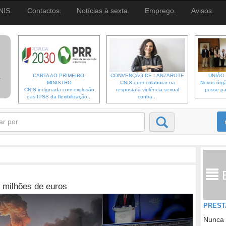
NIS.
Contactos.
Notícias à sexta.
Emprego.
Avisos.
CARTA AO PRIMEIRO-
CONVENÇÃO DE LANZAROTE
UNIÃO 
MINISTRO
CNIS quer colaborar na
Novos órgã
CNIS indignada com exclusão
resposta à violência sexual
posse pa
das IPSS da flexibilização...
contra...
 milhões de euros
PREST
Nunca 