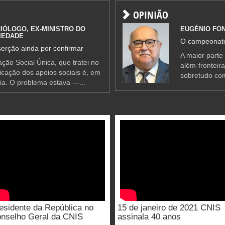
OPINIÃO
IÓLOGO, EX-MINISTRO DO
EUGÉNIO FO
IEDADE
O campeonato
erção ainda por confirmar
A maior parte
ção Social Única, que tratei no
além-fronteir
ificação dos apoios sociais é, em
sobretudo co
ia. O problema estava —...
esidente da República no
15 de janeiro de 2021 CNIS
nselho Geral da CNIS
assinala 40 anos