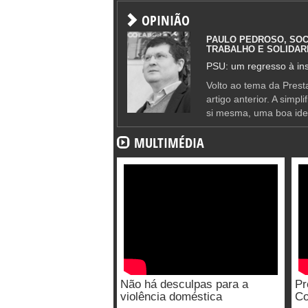
OPINIÃO
PAULO PEDROSO, SOC
TRABALHO E SOLIDAR
PSU: um regresso à ins
Volto ao tema da Presta
artigo anterior. A simpl
si mesma, uma boa ide
MULTIMÉDIA
Não há desculpas para a
Pr
violência doméstica
Co