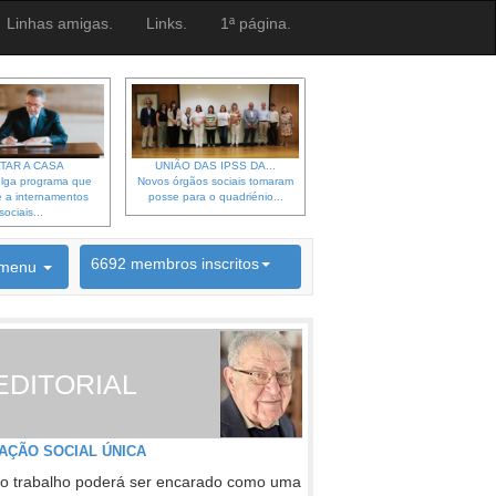
Linhas amigas.
Links.
1ª página.
TAR A CASA
UNIÃO DAS IPSS DA...
lga programa que
Novos órgãos sociais tomaram
 a internamentos
posse para o quadriénio...
sociais...
6692 membros inscritos
menu
INSCRIÇÃO NEWSLETTER
EDITORIAL
AÇÃO SOCIAL ÚNICA
o trabalho poderá ser encarado como uma