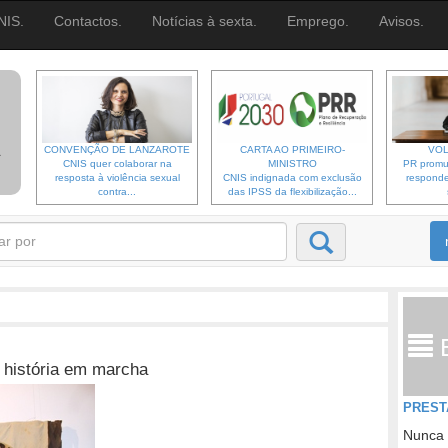
NIS.
Contactos.
Notícias à sexta.
Emprego.
Avisos.
CONVENÇÃO DE LANZAROTE
CARTA AO PRIMEIRO-
VOL
CNIS quer colaborar na
MINISTRO
PR promu
resposta à violência sexual
CNIS indignada com exclusão
responde
contra...
das IPSS da flexibilização...
história em marcha
PREST
Nunca 