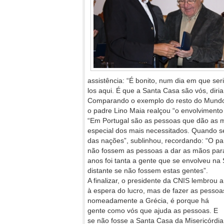
assistência: “É bonito, num dia em que ser
los aqui. É que a Santa Casa são vós, diri
Comparando o exemplo do resto do Mundo, 
o padre Lino Maia realçou “o envolvimento
“Em Portugal são as pessoas que dão as 
especial dos mais necessitados. Quando se 
das nações”, sublinhou, recordando: “O paí
não fossem as pessoas a dar as mãos par
anos foi tanta a gente que se envolveu na
distante se não fossem estas gentes”.
A finalizar, o presidente da CNIS lembrou
à espera do lucro, mas de fazer as pessoas
nomeadamente a Grécia, é porque há
gente como vós que ajuda as pessoas. E
se não fosse a Santa Casa da Misericórdia