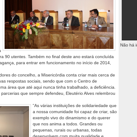
Não há i
a
a 90 utentes. Também no final deste ano estará concluída
gança, para entrar em funcionamento no início de 2014,
res do concelho, a Misericórdia conta criar mais cerca de
vas respostas sociais, sendo que com o Centro de
a área que até aqui nunca tinha trabalhado, a deficiência.
e parcerias que sempre defendeu, Eleutério Alves relembrou
“As várias instituições de solidariedade que
a nossa comunidade foi capaz de criar, são
exemplo vivo do dinamismo e do querer
que nos anima a todos. Grandes ou
pequenas, rurais ou urbanas, todas
desenvolvem com muita qualidade e