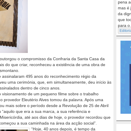
pena a
mas é 
da dig
que to
para o.
Editori
 outorgou o compromisso da Confraria da Santa Casa da
is do que criar, reconheceu a existência de uma obra de
nsmontano.
e assinalaram 495 anos do reconhecimento régio da
moveu uma cerimónia, que, em simultaneamente, deu início às
sinalados dentro de cinco anos.
 visionamento de um pequeno filme sobre o trabalho
 o provedor Eleutério Alves tomou da palavra. Após uma
ou mais sobre o período desde a Revolução de 25 de Abril
u “aquilo que era a sua marca, a sua referência e
 Misericórdia, até aos dias de hoje, o provedor recordou que
 “começou a sua caminhada na área da acção social”.
“Hoje, 40 anos depois, é tempo da