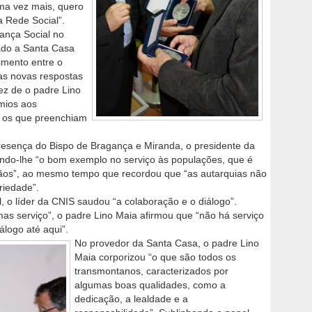
uma vez mais, quero
a Rede Social”.
ança Social no
itado a Santa Casa
imento entre o
 as novas respostas
 vez de o padre Lino
ómios aos
s os que preenchiam
resença do Bispo de Bragança e Miranda, o presidente da
cendo-lhe “o bom exemplo no serviço às populações, que é
os”, ao mesmo tempo que recordou que “as autarquias não
riedade”.
, o líder da CNIS saudou “a colaboração e o diálogo”.
s serviço”, o padre Lino Maia afirmou que “não há serviço
álogo até aqui”.
No provedor da Santa Casa, o padre Lino
Maia corporizou “o que são todos os
transmontanos, caracterizados por
algumas boas qualidades, como a
dedicação, a lealdade e a