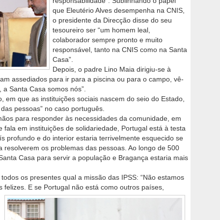
responsabilidade”. Sublinhando o papel
que Eleutério Alves desempenha na CNIS,
o presidente da Direcção disse do seu
tesoureiro ser “um homem leal,
colaborador sempre pronto e muito
responsável, tanto na CNIS como na Santa
Casa”.
Depois, o padre Lino Maia dirigiu-se à
iam assediados para ir para a piscina ou para o campo, vê-
a, a Santa Casa somos nós”.
em que as instituições sociais nascem do seio do Estado,
 das pessoas” no caso português.
mãos para responder às necessidades da comunidade, em
fala em instituições de solidariedade, Portugal está à testa
s profundo e do interior estaria terrivelmente esquecido se
a resolverem os problemas das pessoas. Ao longo de 500
 Santa Casa para servir a população e Bragança estaria mais
 a todos os presentes qual a missão das IPSS: “Não estamos
 felizes. E se Portugal não está como outros países,