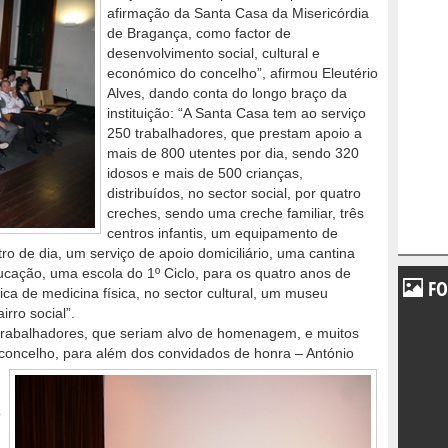
afirmação da Santa Casa da Misericórdia
de Bragança, como factor de
desenvolvimento social, cultural e
económico do concelho”, afirmou Eleutério
Alves, dando conta do longo braço da
instituição: “A Santa Casa tem ao serviço
250 trabalhadores, que prestam apoio a
mais de 800 utentes por dia, sendo 320
idosos e mais de 500 crianças,
distribuídos, no sector social, por quatro
creches, sendo uma creche familiar, três
centros infantis, um equipamento de
tro de dia, um serviço de apoio domiciliário, uma cantina
ucação, uma escola do 1º Ciclo, para os quatro anos de
FO
ica de medicina física, no sector cultural, um museu
irro social”.
trabalhadores, que seriam alvo de homenagem, e muitos
do concelho, para além dos convidados de honra – António
o