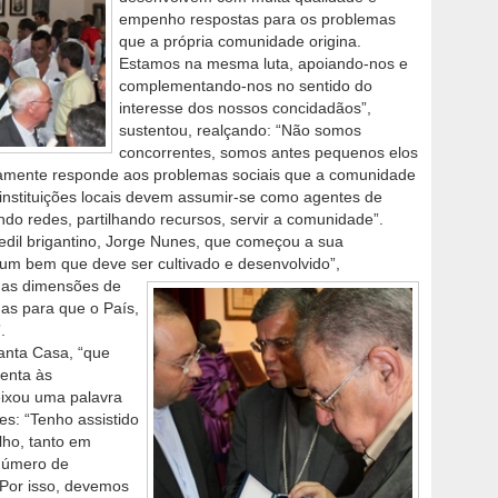
empenho respostas para os problemas
que a própria comunidade origina.
Estamos na mesma luta, apoiando-nos e
complementando-nos no sentido do
interesse dos nossos concidadãos”,
sustentou, realçando: “Não somos
concorrentes, somos antes pequenos elos
tamente responde aos problemas sociais que a comunidade
instituições locais devem assumir-se como agentes de
o redes, partilhando recursos, servir a comunidade”.
o edil brigantino, Jorge Nunes, que começou a sua
um bem que deve ser cultivado e desenvolvido”,
 as dimensões de
das para que o País,
.
Santa Casa, “que
enta às
eixou uma palavra
es: “Tenho assistido
lho, tanto em
número de
 Por isso, devemos