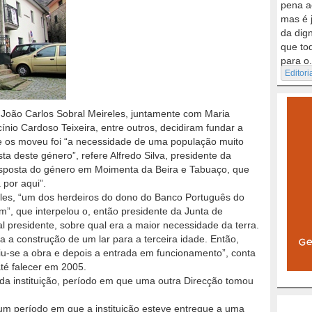
pena a
mas é 
da dig
que to
para o.
Editori
João Carlos Sobral Meireles, juntamente com Maria
nio Cardoso Teixeira, entre outros, decidiram fundar a
e os moveu foi “a necessidade de uma população muito
ta deste género”, refere Alfredo Silva, presidente da
 resposta do género em Moimenta da Beira e Tabuaço, que
 por aqui”.
eles, “um dos herdeiros do dono do Banco Português do
im”, que interpelou o, então presidente da Junta de
al presidente, sobre qual era a maior necessidade da terra.
 a construção de um lar para a terceira idade. Então,
u-se a obra e depois a entrada em funcionamento”, conta
 até falecer em 2005.
a instituição, período em que uma outra Direcção tomou
m período em que a instituição esteve entregue a uma