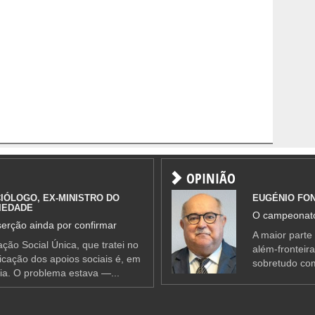
OPINIÃO
IÓLOGO, EX-MINISTRO DO
EUGÉNIO FO
IEDADE
O campeonato
erção ainda por confirmar
A maior parte
ção Social Única, que tratei no
além-fronteir
ificação dos apoios sociais é, em
sobretudo co
ia. O problema estava —...