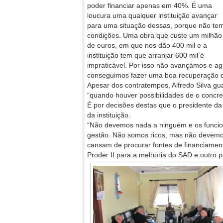
poder financiar apenas em 40%. É uma
loucura uma qualquer instituição avançar
para uma situação dessas, porque não te
condições. Uma obra que custe um milhão
de euros, em que nos dão 400 mil e a
instituição tem que arranjar 600 mil é
impraticável. Por isso não avançámos e 
conseguimos fazer uma boa recuperação do 
Apesar dos contratempos, Alfredo Silva gu
“quando houver possibilidades de o concret
É por decisões destas que o presidente da 
da instituição.
“Não devemos nada a ninguém e os funcioná
gestão. Não somos ricos, mas não devemo
cansam de procurar fontes de financiament
Proder II para a melhoria do SAD e outro