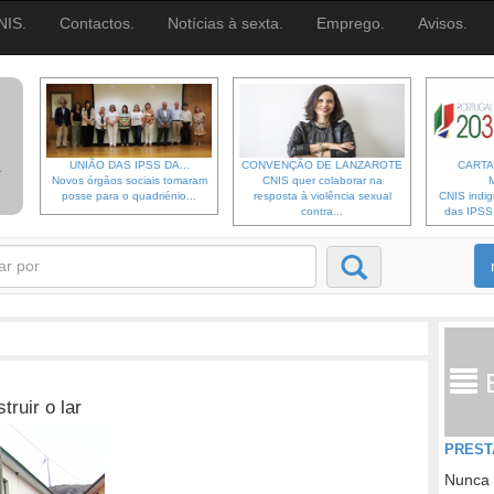
NIS.
Contactos.
Notícias à sexta.
Emprego.
Avisos.
UNIÃO DAS IPSS DA...
CONVENÇÃO DE LANZAROTE
CARTA
Novos órgãos sociais tomaram
CNIS quer colaborar na
posse para o quadriénio...
resposta à violência sexual
CNIS indi
contra...
das IPSS d
ruir o lar
PREST
Nunca 