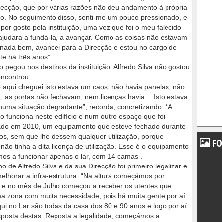
recção, que por várias razões não deu andamento à própria
ção. No seguimento disso, senti-me um pouco pressionado, e
or gosto pela instituição, uma vez que foi o meu falecido
ajudara a fundá-la, a avançar. Como as coisas não estavam
 nada bem, avancei para a Direcção e estou no cargo de
te há três anos”.
 pegou nos destinos da instituição, Alfredo Silva não gostou
encontrou.
aqui cheguei isto estava um caos, não havia panelas, não
z, as portas não fechavam, nem licenças havia… Isto estava
uma situação degradante”, recorda, concretizando: “A
ção funciona neste edifício e num outro espaço que foi
ado em 2010, um equipamento que esteve fechado durante
os, sem que lhe dessem qualquer utilização, porque
FO
ão tinha a dita licença de utilização. Esse é o equipamento
os a funcionar apenas o lar, com 14 camas”.
ho de Alfredo Silva e da sua Direcção foi primeiro legalizar e
elhorar a infra-estrutura: “Na altura começámos por
do e no mês de Julho começou a receber os utentes que
ma zona com muita necessidade, pois há muita gente por aí
i no Lar são todas da casa dos 80 e 90 anos e logo por aí
sposta destas. Reposta a legalidade, começámos a