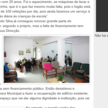
 com 20 anos. Foi o aquecimento, as máquinas de lavar e
zinha, que é o que faz mesmo muita falta, pois o fogão está
 de 100 refeições por dia, pois ainda fazemos um serviço à
o diária às crianças da escola”.
redo Silva já conseguiu renovar grande parte do
, segundo o próprio, mas a falta de financiamento tem
sua Direcção.
Não há i
a
s
 sem financiamento público. Então desistimos e
a Municipal a fazer a recuperação do edifício existente,
espaço que vai dar alguma dignidade à instituição, pois vai
No entanto, o grande sonho dos