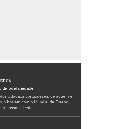
NSECA
 da Solidariedade
 dos cidadãos portugueses, de aquém e
as, vibraram com o Mundial de Futebol,
m a nossa seleção.