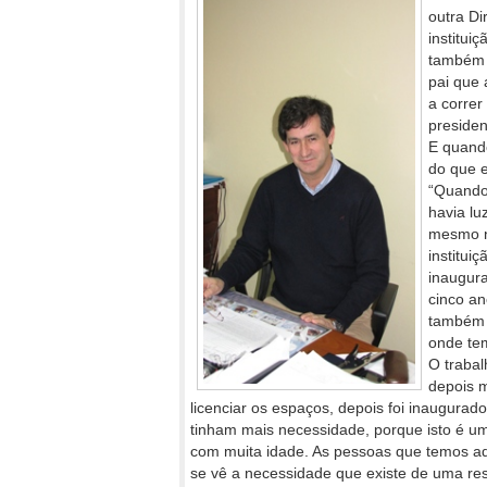
outra Di
institui
também p
pai que 
a correr
presiden
E quando
do que 
“Quando 
havia lu
mesmo n
institui
inaugur
cinco an
também n
onde tem
O trabal
depois m
licenciar os espaços, depois foi inaugura
tinham mais necessidade, porque isto é u
com muita idade. As pessoas que temos aqu
se vê a necessidade que existe de uma re