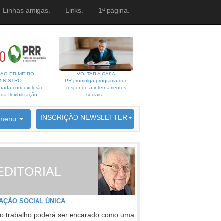
Linhas amigas.
Links.
1ª página.
 AO PRIMEIRO-
VOLTAR A CASA
MINISTRO
PR promulga programa que
gnada com exclusão
responde a internamentos
a flexibilização...
sociais...
6692 membros inscritos
INSCRIÇÃO NEWSLETTER
menu
EDITORIAL
AÇÃO SOCIAL ÚNICA
o trabalho poderá ser encarado como uma