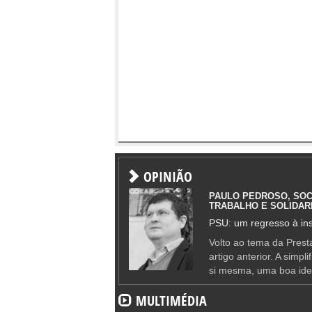
OPINIÃO
PAULO PEDROSO, SOC
TRABALHO E SOLIDAR
PSU: um regresso à ins
Volto ao tema da Presta
artigo anterior. A simpl
si mesma, uma boa ide
MULTIMÉDIA