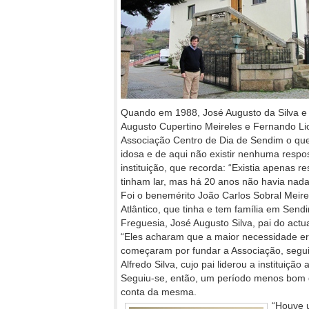
Quando em 1988, José Augusto da Silva e 
Augusto Cupertino Meireles e Fernando Licí
Associação Centro de Dia de Sendim o qu
idosa e de aqui não existir nenhuma respos
instituição, que recorda: “Existia apenas
tinham lar, mas há 20 anos não havia nada
Foi o benemérito João Carlos Sobral Meir
Atlântico, que tinha e tem família em Send
Freguesia, José Augusto Silva, pai do actu
“Eles acharam que a maior necessidade era
começaram por fundar a Associação, segui
Alfredo Silva, cujo pai liderou a instituição
Seguiu-se, então, um período menos bom d
conta da mesma.
“Houve u