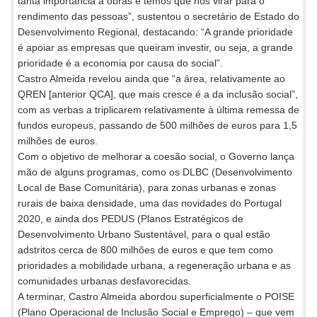
tanta importância à obras e temos que nos virar para o
rendimento das pessoas”, sustentou o secretário de Estado do
Desenvolvimento Regional, destacando: “A grande prioridade
é apoiar as empresas que queiram investir, ou seja, a grande
prioridade é a economia por causa do social”.
Castro Almeida revelou ainda que “a área, relativamente ao
QREN [anterior QCA], que mais cresce é a da inclusão social”,
com as verbas a triplicarem relativamente à última remessa de
fundos europeus, passando de 500 milhões de euros para 1,5
milhões de euros.
Com o objetivo de melhorar a coesão social, o Governo lança
mão de alguns programas, como os DLBC (Desenvolvimento
Local de Base Comunitária), para zonas urbanas e zonas
rurais de baixa densidade, uma das novidades do Portugal
2020, e ainda dos PEDUS (Planos Estratégicos de
Desenvolvimento Urbano Sustentável, para o qual estão
adstritos cerca de 800 milhões de euros e que tem como
prioridades a mobilidade urbana, a regeneração urbana e as
comunidades urbanas desfavorecidas.
A terminar, Castro Almeida abordou superficialmente o POISE
(Plano Operacional de Inclusão Social e Emprego) – que vem