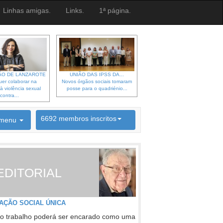
Linhas amigas.
Links.
1ª página.
O DE LANZAROTE
UNIÃO DAS IPSS DA...
er colaborar na
Novos órgãos sociais tomaram
à violência sexual
posse para o quadriénio...
contra...
6692 membros inscritos
menu
INSCRIÇÃO NEWSLETTER
EDITORIAL
AÇÃO SOCIAL ÚNICA
o trabalho poderá ser encarado como uma