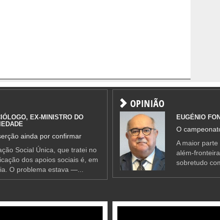
OPINIÃO
IÓLOGO, EX-MINISTRO DO
EUGÉNIO FO
IEDADE
O campeonato
erção ainda por confirmar
A maior parte
ção Social Única, que tratei no
além-fronteir
ificação dos apoios sociais é, em
sobretudo co
ia. O problema estava —...