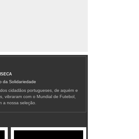
NSECA
 da Solidariedade
 dos cidadãos portugueses, de aquém e
as, vibraram com o Mundial de Futebol,
m a nossa seleção.