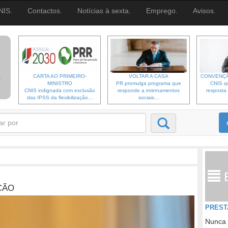
NIS.
Contactos.
Notícias à sexta.
Emprego.
Avisos.
CARTA AO PRIMEIRO-
VOLTAR A CASA
CONVENÇÃ
MINISTRO
PR promulga programa que
CNIS qu
CNIS indignada com exclusão
responde a internamentos
resposta 
das IPSS da flexibilização...
sociais...
ÇÃO
PREST
Nunca 