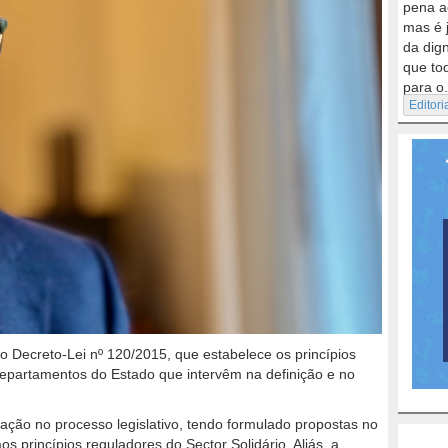
pena a
mas é 
da dig
que to
para o.
Editori
 o Decreto-Lei nº 120/2015, que estabelece os princípios
departamentos do Estado que intervêm na definição e no
pação no processo legislativo, tendo formulado propostas no
 princípios reguladores do Sector Solidário. Aliás, a