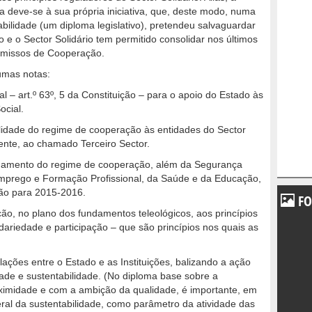
a deve-se à sua própria iniciativa, que, deste modo, numa
abilidade (um diploma legislativo), pretendeu salvaguardar
o e o Sector Solidário tem permitido consolidar nos últimos
omissos de Cooperação.
gumas notas:
 – art.º 63º, 5 da Constituição – para o apoio do Estado às
ocial.
bilidade do regime de cooperação às entidades do Sector
mente, ao chamado Terceiro Sector.
largamento do regime de cooperação, além da Segurança
mprego e Formação Profissional, da Saúde e da Educação,
ão para 2015-2016.
FO
o, no plano dos fundamentos teleológicos, aos princípios
idariedade e participação – que são princípios nos quais as
lações entre o Estado e as Instituições, balizando a ação
ade e sustentabilidade. (No diploma base sobre a
oximidade e com a ambição da qualidade, é importante, em
 geral da sustentabilidade, como parâmetro da atividade das