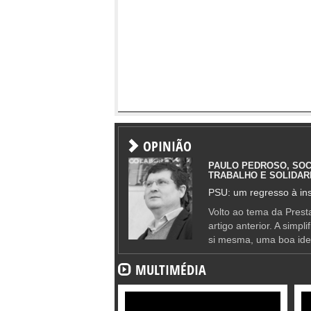
OPINIÃO
PAULO PEDROSO, SOC
TRABALHO E SOLIDAR
PSU: um regresso à ins
Volto ao tema da Presta
artigo anterior. A simpl
si mesma, uma boa ide
MULTIMÉDIA