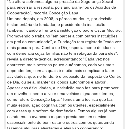
“Na altura sofremos alguma pressão da Segurança Social
para encerrar a resposta, pois anularam-nos os Acordos de
Cooperação”, recorda Conceição Lapa.
Um ano depois, em 2008, o pároco mudou e, por decisão
testamentária do fundador, o presidente da instituição
também, ficando á frente da instituição o padre Óscar Mourão.
Promovendo o trabalho “em parceria com outras instituições
em prol da comunidade”, a Fundação tem registado “cada vez
mais procura para Centro de Dia, especialmente de idosos
com demência cujas famílias não têm retaguarda para eles”,
revela a diretora-técnica, acrescentando: “Cada vez nos
aparecem mais pessoas pouco autónomas, cada vez mais
dependentes, com as quais é muito mais complicado fazer
atividades, que, no fundo, é o propósito da resposta de Centro
de Dia, ou seja, manter os idosos autónomos e ativos”.
Apesar das dificuldades, a instituição tudo faz para promover
um envelhecimento ativo e uma velhice digna aos utentes,
como refere Conceição lapa: “Temos uma técnica que faz
muita estimulação cognitiva com os utentes, especialmente
com esses que sofrem de demências. Temos alguns já num
estado muito avançado a quem prestamos um serviço
essencialmente de bem-estar e outros com os quais ainda
fazemos algumas atividades e eles vão cooperando”.