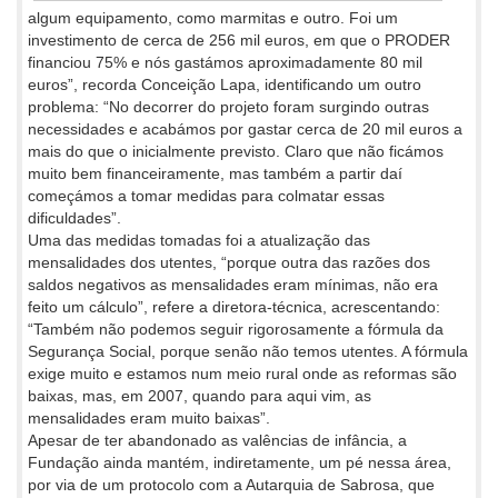
algum equipamento, como marmitas e outro. Foi um
investimento de cerca de 256 mil euros, em que o PRODER
financiou 75% e nós gastámos aproximadamente 80 mil
euros”, recorda Conceição Lapa, identificando um outro
problema: “No decorrer do projeto foram surgindo outras
necessidades e acabámos por gastar cerca de 20 mil euros a
mais do que o inicialmente previsto. Claro que não ficámos
muito bem financeiramente, mas também a partir daí
começámos a tomar medidas para colmatar essas
dificuldades”.
Uma das medidas tomadas foi a atualização das
mensalidades dos utentes, “porque outra das razões dos
saldos negativos as mensalidades eram mínimas, não era
feito um cálculo”, refere a diretora-técnica, acrescentando:
“Também não podemos seguir rigorosamente a fórmula da
Segurança Social, porque senão não temos utentes. A fórmula
exige muito e estamos num meio rural onde as reformas são
baixas, mas, em 2007, quando para aqui vim, as
mensalidades eram muito baixas”.
Apesar de ter abandonado as valências de infância, a
Fundação ainda mantém, indiretamente, um pé nessa área,
por via de um protocolo com a Autarquia de Sabrosa, que