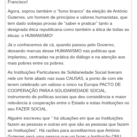
Francisco!
Agora, soprou também o “fumo branco” da eleição de António
Guterres, um homem de princípios e valores humanistas, que
tem dado sobejas provas de “saber e praticar” tanto a
designada ética republicana como também a ética de todas as
éticas: o HUMANISMO!
Já o conhecemos de cá, quando passou pelo Governo,
deixando marcas desse HUMANISMO nas políticas que
implantou, centradas na prática do diálogo e na atenção aos
mais pobres entre os pobres.
As Instituições Particulares de Solidariedade Social tiveram
nele um forte aliado nas suas CAUSAS, a ponto de com ele
terem celebrado um valioso e único na Europa PACTO DE
COOPERAÇÃO PARA A SOLIDARIEDADE SOCIAL,
instrumento de políticas sociais que deu consistência e maior
relevância à cooperação entre o Estado e estas Instituições no
seu FAZER SOCIAL.
Alguém escreveu que “ há situações em que as Instituições
fazem as pessoas e outras em que são as pessoas que fazem
as Instituições”. Há razões para acreditarmos que António
Guterres será uma pessoa que vai fazer a Instituição ONU,