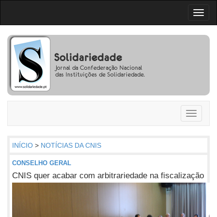
Toggl
naviga
Toggle
navigati
INÍCIO
>
NOTÍCIAS DA CNIS
CONSELHO GERAL
CNIS quer acabar com arbitrariedade na fiscalização