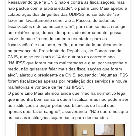
Ressalvando que “a CNIS não é contra as fiscalizações, mas
não pactua com a arbitrariedade”, o padre Lino Maia apelou à
colaboração dos dirigentes das UDIPSS no sentido de “se
fazer um levantamento sério, até à Páscoa, de todas as
fiscalizações e de como correram”, para que se possa redigir
um relatório que, depois de apreciado internamente, possa
servir de base “a um documento orientador para as
fiscalizações” e que será, então, apresentado publicamente,
na presença do Presidente da República, no Congresso da
CNIS, que se realizará a 14 de outubro do corrente ano.
“Há IPSS que foram muito mal tratadas e que, por vergonha e
medo, não quiseram falar mais das fiscalizações que foram
alvo”, alertou o presidente da CNIS, acusando: “Algumas IPSS
foram fiscalizadas apenas por retaliação dos serviços e houve
malfeitorias e vontade de ferir as IPSS”.
O padre Lino Maia afirmou ainda que “não há normativo legal
que imponha bom senso a quem fiscaliza, mas não podem ser
as instituições a pegar pelas exorbitâncias do fiscal que
apenas quer fazer sangue”, asseverando: “Não queremos que
as nossas
instituições sejam pasto para desmandos”.