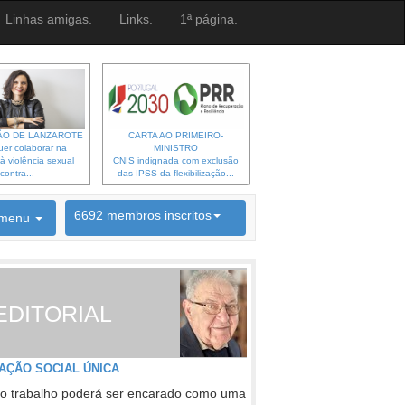
Linhas amigas.
Links.
1ª página.
O DE LANZAROTE
CARTA AO PRIMEIRO-
er colaborar na
MINISTRO
à violência sexual
CNIS indignada com exclusão
contra...
das IPSS da flexibilização...
6692 membros inscritos
menu
INSCRIÇÃO NEWSLETTER
EDITORIAL
AÇÃO SOCIAL ÚNICA
o trabalho poderá ser encarado como uma