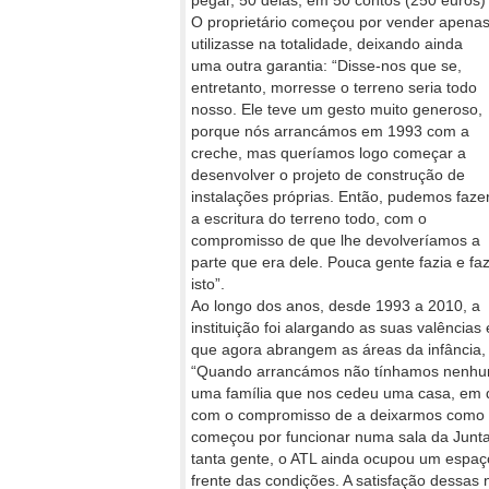
pegar, 50 delas, em 50 contos (250 euros)
O proprietário começou por vender apenas 
utilizasse na totalidade, deixando
ainda
uma outra garantia: “Disse-nos que se,
entretanto, morresse o terreno seria todo
nosso. Ele teve um gesto muito generoso,
porque nós arrancámos em 1993 com a
creche, mas queríamos logo começar a
desenvolver o projeto de construção de
instalações próprias. Então, pudemos faze
a escritura do terreno todo, com o
compromisso de que lhe devolveríamos a
parte que era dele. Pouca gente fazia e fa
isto”.
Ao longo dos anos, desde 1993 a 2010, a
instituição foi alargando as suas valências 
que agora abrangem as áreas da infância, t
“Quando arrancámos não tínhamos nenhum
uma família que nos cedeu uma casa, em qu
com o compromisso de a deixarmos como e
começou por funcionar numa sala da Junta
tanta gente, o ATL ainda ocupou um espaç
frente das condições. A satisfação dessas