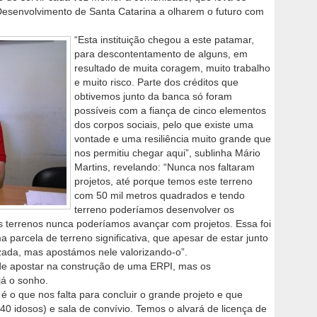
 Desenvolvimento de Santa Catarina a olharem o futuro com
“Esta instituição chegou a este patamar,
para descontentamento de alguns, em
resultado de muita coragem, muito trabalho
e muito risco. Parte dos créditos que
obtivemos junto da banca só foram
possíveis com a fiança de cinco elementos
dos corpos sociais, pelo que existe uma
vontade e uma resiliência muito grande que
nos permitiu chegar aqui”, sublinha Mário
Martins, revelando: “Nunca nos faltaram
projetos, até porque temos este terreno
com 50 mil metros quadrados e tendo
terreno poderíamos desenvolver os
 terrenos nunca poderíamos avançar com projetos. Essa foi
 parcela de terreno significativa, que apesar de estar junto
izada, mas apostámos nele valorizando-o”.
a de apostar na construção de uma ERPI, mas os
já o sonho.
é o que nos falta para concluir o grande projeto e que
0 idosos) e sala de convívio. Temos o alvará de licença de