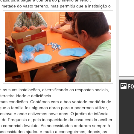
 cada para pagar a compra do primeiro terreno”.
metade do vasto terreno, mas permitiu que a instituição o
r
z
FO
e as suas instalações, diversificando as respostas sociais,
erceira idade e deficiência.
as condições. Contámos com a boa vontade meritória de
e a família fez algumas obras para a podermos utilizar,
stava e onde estivemos nove anos. O jardim de infância
 de Freguesia e, pela incapacidade da casa cedida acolher
o comercial devoluto. As necessidades andaram sempre à
 necessidades ajudou e muito a conseguirmos, depois, as