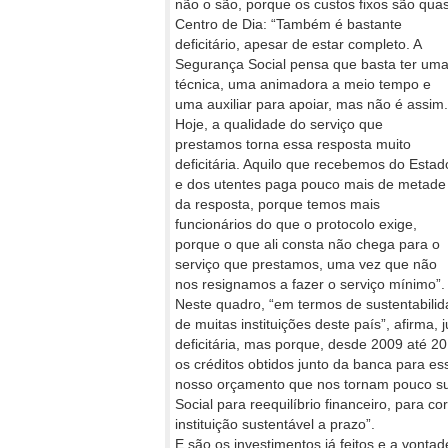
não o são, porque os custos fixos são qua
Centro
de Dia: “Também é bastante
deficitário, apesar de estar completo. A
Segurança Social pensa que basta ter um
técnica, uma animadora a meio tempo e
uma auxiliar para apoiar, mas não é assim.
Hoje, a qualidade do serviço que
prestamos torna essa resposta muito
deficitária. Aquilo que recebemos do Estad
e dos utentes paga pouco mais de metade
da resposta, porque temos mais
funcionários do que o protocolo exige,
porque o que ali consta não chega para o
serviço que prestamos, uma vez que não
nos resignamos a fazer o serviço mínimo”.
Neste quadro, “em termos de sustentabilida
de muitas instituições deste país”, afirma, 
deficitária, mas porque, desde 2009 até 20
os créditos obtidos junto da banca para es
nosso orçamento que nos tornam pouco sus
Social para reequilíbrio financeiro, para 
instituição sustentável a prazo”.
E são os investimentos já feitos e a vonta