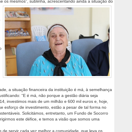
se os mesmos”, sublinha, acrescentando ainda a situação do
a
o
de, a situação financeira da instituição é má, à semelhança
justificando: “E é má, não porque a gestão diária seja
14, investimos mais de um milhão e 600 mil euros e, hoje,
se esforço de investimento, estão a pesar de tal forma no
tentáveis. Solicitámos, entretanto, um Fundo de Socorro
corrigirmos este défice, e temos a visão que somos uma
de de servir cada vez melhor a comunidade, que leva os