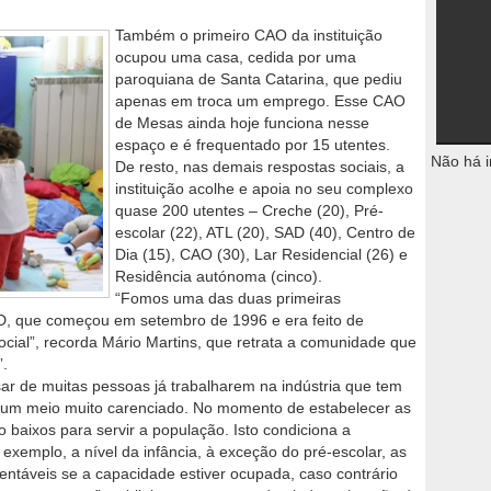
Também o primeiro CAO da instituição
ocupou uma casa, cedida por uma
paroquiana de Santa Catarina, que pediu
apenas em troca um emprego. Esse CAO
de Mesas ainda hoje funciona nesse
espaço e é frequentado por 15 utentes.
Não há i
De resto, nas demais respostas sociais, a
instituição acolhe e apoia no seu complexo
quase 200 utentes – Creche (20), Pré-
escolar (22), ATL (20), SAD (40), Centro de
Dia (15), CAO (30), Lar Residencial (26) e
Residência autónoma (cinco).
“Fomos uma das duas primeiras
AD, que começou em setembro de 1996 e era feito de
cial”, recorda Mário Martins, que retrata a comunidade que
”.
sar de muitas pessoas já trabalharem na indústria que tem
 um meio muito carenciado. No momento de estabelecer as
 baixos para servir a população. Isto condiciona a
r exemplo, a nível da infância, à exceção do pré-escolar, as
stentáveis se a capacidade estiver ocupada, caso contrário