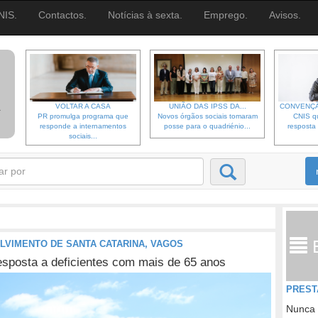
NIS.
Contactos.
Notícias à sexta.
Emprego.
Avisos.
VOLTAR A CASA
UNIÃO DAS IPSS DA...
CONVENÇÃ
PR promulga programa que
Novos órgãos sociais tomaram
CNIS qu
responde a internamentos
posse para o quadriénio...
resposta 
sociais...
LVIMENTO DE SANTA CATARINA, VAGOS
esposta a deficientes com mais de 65 anos
PREST
Nunca 