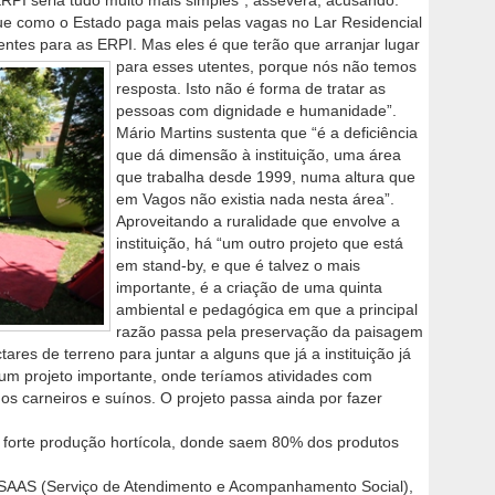
ERPI seria tudo muito mais simples”, assevera, acusando:
ue como o Estado paga mais pelas vagas no Lar Residencial
entes para as ERPI. Mas eles é que terão que arranjar lugar
para esses
utentes, porque nós não temos
resposta. Isto não é forma de tratar as
pessoas com dignidade e humanidade”.
Mário Martins sustenta que “é a deficiência
que dá dimensão à instituição, uma área
que trabalha desde 1999, numa altura que
em Vagos não existia nada nesta área”.
Aproveitando a ruralidade que envolve a
instituição, há “um outro projeto que está
em stand-by, e que é talvez o mais
importante, é a criação de uma quinta
ambiental e pedagógica em que a principal
razão passa pela preservação da paisagem
ares de terreno para juntar a alguns que já a instituição já
 um projeto importante, onde teríamos atividades com
os carneiros e suínos. O projeto passa ainda por fazer
ma forte produção hortícola, donde saem 80% dos produtos
 SAAS (Serviço de Atendimento e Acompanhamento Social),