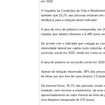
em 2020.
O Inquérito às Condições de Vida e Rendimento
também que 16,2% das pessoas estavam em ri
tendência para a redução deste indicador.
A taxa de risco de pobreza correspondia, em 
líquidos (por adulto) inferiores a 6.480 euros a
De acordo com o indicador que conjuga as cond
intensidade laboral per capita muito reduzida
exclusão social em 2020, tendo em conta os r
A taxa de pobreza ou exclusão social em 2020 
Apesar da redução observada, 38% das pesso
de férias por ano fora de casa (menos 2,0 pont
Da mesma forma, 30,7% das pessoas viviam 
imediato, sem recorrer a empréstimo, de uma 
aproximadamente ao valor mensal da linha de p
uma despesa inesperada de 470 euros).