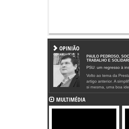
OPINIÃO
PAULO PEDROSO, SOC
TRABALHO E SOLIDAR
PSU: um regresso à ins
Volto ao tema da Presta
artigo anterior. A simpl
si mesma, uma boa ide
MULTIMÉDIA