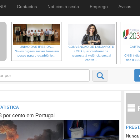
NIS.
Contactos.
Notícias à sexta.
Emprego.
Avisos.
UNIÃO DAS IPSS DA...
CONVENÇÃO DE LANZAROTE
CARTA
Novos órgãos sociais tomaram
CNIS quer colaborar na
posse para o quadriénio...
resposta à violência sexual
CNIS indi
contra...
das IPSS d
ATÍSTICA
 por cento em Portugal
PREST
Nunca 