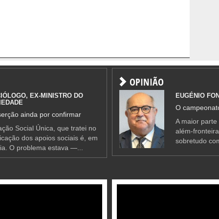
OPINIÃO
IÓLOGO, EX-MINISTRO DO
EUGÉNIO FO
IEDADE
O campeonato
erção ainda por confirmar
A maior parte
ção Social Única, que tratei no
além-fronteir
ificação dos apoios sociais é, em
sobretudo co
ia. O problema estava —...