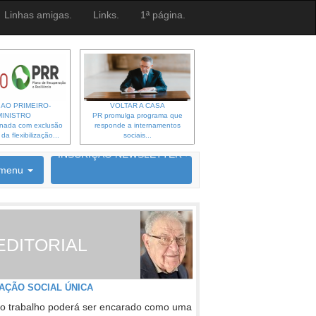
Linhas amigas.
Links.
1ª página.
 AO PRIMEIRO-
VOLTAR A CASA
MINISTRO
PR promulga programa que
gnada com exclusão
responde a internamentos
a flexibilização...
sociais...
6692 membros inscritos
INSCRIÇÃO NEWSLETTER
menu
EDITORIAL
AÇÃO SOCIAL ÚNICA
o trabalho poderá ser encarado como uma