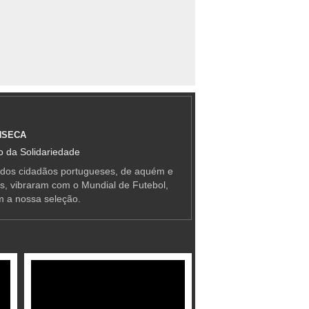
NSECA
 da Solidariedade
 dos cidadãos portugueses, de aquém e
as, vibraram com o Mundial de Futebol,
m a nossa seleção.