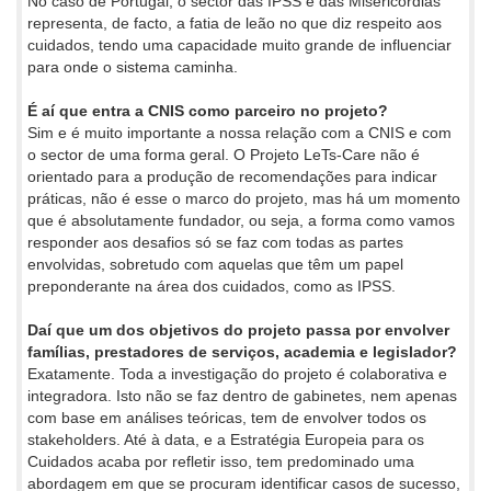
No caso de Portugal, o sector das IPSS e das Misericórdias
representa, de facto, a fatia de leão no que diz respeito aos
cuidados, tendo uma capacidade muito grande de influenciar
para onde o sistema caminha.
É aí que entra a CNIS como parceiro no projeto?
Sim e é muito importante a nossa relação com a CNIS e com
o sector de uma forma geral. O Projeto LeTs-Care não é
orientado para a produção de recomendações para indicar
práticas, não é esse o marco do projeto, mas há um momento
que é absolutamente fundador, ou seja, a forma como vamos
responder aos desafios só se faz com todas as partes
envolvidas, sobretudo com aquelas que têm um papel
preponderante na área dos cuidados, como as IPSS.
Daí que um dos objetivos do projeto passa por envolver
famílias, prestadores de serviços, academia e legislador?
Exatamente. Toda a investigação do projeto é colaborativa e
integradora. Isto não se faz dentro de gabinetes, nem apenas
com base em análises teóricas, tem de envolver todos os
stakeholders. Até à data, e a Estratégia Europeia para os
Cuidados acaba por refletir isso, tem predominado uma
abordagem em que se procuram identificar casos de sucesso,