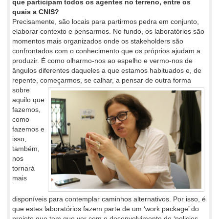
que participam todos os agentes no terreno, entre os
quais a CNIS?
Precisamente, são locais para partirmos pedra em conjunto,
elaborar contexto e pensarmos. No fundo, os laboratórios são
momentos mais organizados onde os stakeholders são
confrontados com o conhecimento que os próprios ajudam a
produzir. É como olharmo-nos ao espelho e vermo-nos de
ângulos diferentes daqueles a que estamos habituados e, de
repente, começarmos, se calhar, a pensar de
outra forma
sobre
aquilo que
fazemos,
como
fazemos e
isso,
também,
nos
tornará
mais
disponíveis para contemplar caminhos alternativos. Por isso, é
que estes laboratórios fazem parte de um ‘work package’ do
projeto que tem que ver com o desenvolvimento de ‘policies