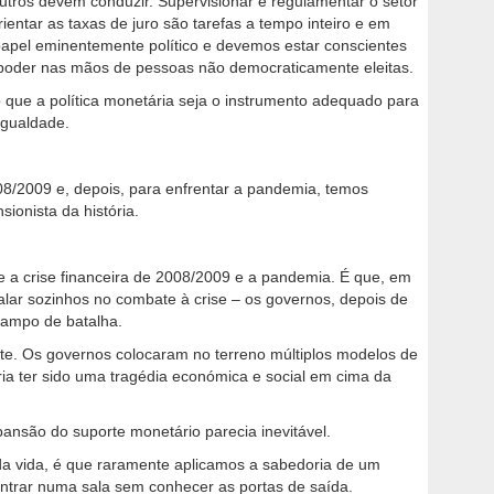
tros devem conduzir. Supervisionar e regulamentar o setor
rientar as taxas de juro são tarefas a tempo inteiro e em
apel eminentemente político e devemos estar conscientes
 poder nas mãos de pessoas não democraticamente eleitas.
 que a política monetária seja o instrumento adequado para
igualdade.
.
8/2009 e, depois, para enfrentar a pandemia, temos
ionista da história.
re a crise financeira de 2008/2009 e a pandemia. É que, em
alar sozinhos no combate à crise – os governos, depois de
 campo de batalha.
te. Os governos colocaram no terreno múltiplos modelos de
ia ter sido uma tragédia económica e social em cima da
são do suporte monetário parecia inevitável.
a vida, é que raramente aplicamos a sabedoria de um
ntrar numa sala sem conhecer as portas de saída.