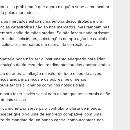
netário – o problema é que agora ninguém sabe como acabar
ada pelos mercados.
ia os mercados estão numa euforia descontrolada e um
ências catastróficas não só nos mercados, mas também nas
entrais estão de mãos atadas. Se não fazem nada arriscam-
 mercados ineficientes, a distorções na aplicação de capital e
 a colocar os mercados em espiral de correção e as
monetária pode não ser o instrumento adequado para lidar
ribuição da riqueza, dos rendimentos ou das oportunidades.
a de anos, a inflação no valor de todo o tipo de ativos,
s ricos ainda mais ricos e os pobres, pelo menos
ouve tantos bilionários como nos nossos dias!
e para fazer justiça social nem os banqueiros centrais estão
e tais coisas.
tica monetária serve para controlar a oferta de moeda,
 conceber que o volume de emprego compatível com uma
ntro do mandato de um banco central como acontece nos