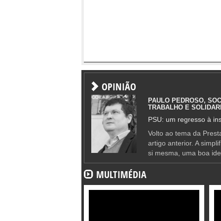
OPINIÃO
PAULO PEDROSO, SOC
TRABALHO E SOLIDAR
PSU: um regresso à ins
Volto ao tema da Presta
artigo anterior. A simpl
si mesma, uma boa ide
MULTIMÉDIA