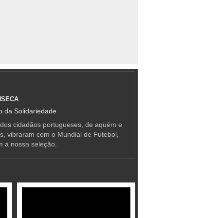
NSECA
 da Solidariedade
 dos cidadãos portugueses, de aquém e
as, vibraram com o Mundial de Futebol,
m a nossa seleção.