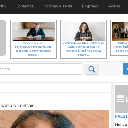
NIS.
Contactos.
Notícias à sexta.
Emprego.
Avisos.
VOLTAR A CASA
CONVENÇÃO DE LANZAROTE
UNIÃO 
PR promulga programa que
CNIS quer colaborar na
Novos órgã
responde a internamentos
resposta à violência sexual
posse pa
sociais...
contra...
bancos centrais
PREST
Nunca 