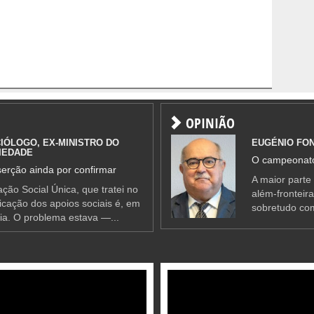
OPINIÃO
IÓLOGO, EX-MINISTRO DO
EUGÉNIO FO
IEDADE
O campeonato
erção ainda por confirmar
A maior parte
ção Social Única, que tratei no
além-fronteir
ificação dos apoios sociais é, em
sobretudo co
ia. O problema estava —...