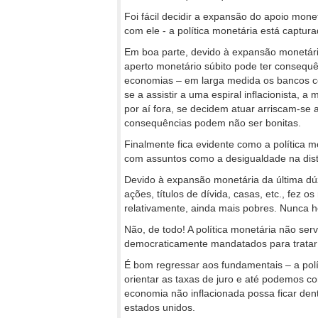
Foi fácil decidir a expansão do apoio mo
com ele - a política monetária está captur
Em boa parte, devido à expansão monetár
aperto monetário súbito pode ter consequ
economias – em larga medida os bancos c
se a assistir a uma espiral inflacionista, a
por aí fora, se decidem atuar arriscam-se
consequências podem não ser bonitas.
Finalmente fica evidente como a política 
com assuntos como a desigualdade na dist
Devido à expansão monetária da última dúzi
ações, títulos de dívida, casas, etc., fez o
relativamente, ainda mais pobres. Nunca h
Não, de todo! A política monetária não serv
democraticamente mandatados para tratar d
É bom regressar aos fundamentais – a polí
orientar as taxas de juro e até podemos
economia não inflacionada possa ficar de
estados unidos.