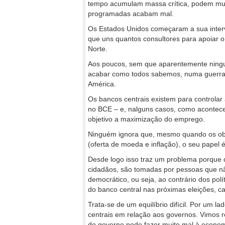
tempo acumulam massa crítica, podem mud
programadas acabam mal.
Os Estados Unidos começaram a sua inte
que uns quantos consultores para apoiar o 
Norte.
Aos poucos, sem que aparentemente ningué
acabar como todos sabemos, numa guerra to
América.
Os bancos centrais existem para controlar 
no BCE – e, nalguns casos, como acontec
objetivo a maximização do emprego.
Ninguém ignora que, mesmo quando os obje
(oferta de moeda e inflação), o seu papel 
Desde logo isso traz um problema porque d
cidadãos, são tomadas por pessoas que não
democrático, ou seja, ao contrário dos po
do banco central nas próximas eleições, 
Trata-se de um equilíbrio difícil. Por um l
centrais em relação aos governos. Vimos 
do governo pode fazer muito mal à econom