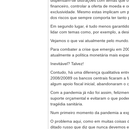
dispensam-se distrações com temas que ou
financeiro, controlar a oferta de moeda e o
exclusividade. Mesmo estas implicam um p
dos riscos que sempre comporta ter tanto
Em segundo lugar, é tudo menos garantido
lidar com temas como, por exemplo, a des
Vejamos o que vai atualmente pelo mundo
Para combater a crise que emergiu em 200
atualmente a política monetária mais expans
Inevitável? Talvez!
Contudo, há uma diferença qualitativa ent
2008/20089 os bancos centrais ficaram a f
algum apoio fiscal inicial, abandonaram o
Com a pandemia já não foi assim, felizmen
suporte orçamental e evitaram o que poder
tragédia sanitária.
Num primeiro momento da pandemia a expan
O problema aqui, como em muitas coisas d
ditado russo que diz que nunca devemos e