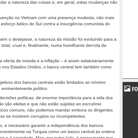
ar a natureza das coisas e, em geral, estas mudanças não
rvenção no Vietnam com uma presença modesta, não mais
esforço bélico do Sul contra a insurgência comunista do
m o desejasse, a natureza da missão foi evoluindo para a
tal, cruel e, finalmente, numa humilhante derrota da
a oferta de moeda e a inflação – é assim estatutariamente
e nos Estados Unidos, o banco central tem também como
tivos dos bancos centrais estão limitados ao mínimo
FO
é eminentemente político.
ecisões políticas, de enorme importância para a vida dos
 são eleitas e que não estão sujeitas ao escrutínio
líticos comuns, não podemos mandar embora os dirigentes
caso se mostrem corruptos ou incompetentes.
ado, é necessário garantir a independência dos bancos
recentemente na Turquia como um banco central às ordens
ia e à sociedade. Mas, por outro lado, é preocupante que