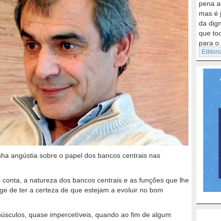
pena a
mas é 
da dig
que to
para o.
Editori
inha angústia sobre o papel dos bancos centrais nas
conta, a natureza dos bancos centrais e as funções que lhe
ge de ter a certeza de que estejam a evoluir no bom
núsculos, quase impercetíveis, quando ao fim de algum