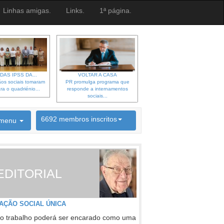
Linhas amigas.
Links.
1ª página.
DAS IPSS DA...
VOLTAR A CASA
os sociais tomaram
PR promulga programa que
ra o quadriénio...
responde a internamentos
sociais...
6692 membros inscritos
menu
INSCRIÇÃO NEWSLETTER
EDITORIAL
AÇÃO SOCIAL ÚNICA
o trabalho poderá ser encarado como uma