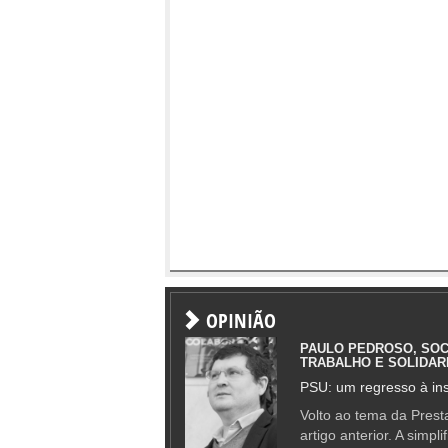
OPINIÃO
PAULO PEDROSO, SOC
TRABALHO E SOLIDAR
PSU: um regresso à ins
Volto ao tema da Presta
artigo anterior. A simpl