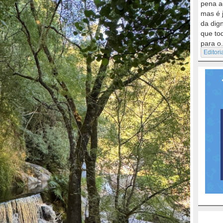
pena a
mas é 
da dig
que to
para o.
Editori