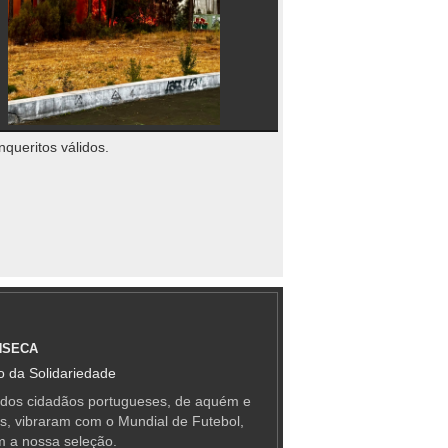
nqueritos válidos.
NSECA
 da Solidariedade
 dos cidadãos portugueses, de aquém e
as, vibraram com o Mundial de Futebol,
m a nossa seleção.