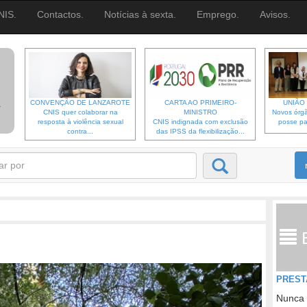
NIS.
Contactos.
Notícias à sexta.
Emprego.
Avisos.
CONVENÇÃO DE LANZAROTE
CARTA AO PRIMEIRO-
UNIÃO 
CNIS quer colaborar na
MINISTRO
Novos órgã
resposta à violência sexual
CNIS indignada com exclusão
posse pa
contra...
das IPSS da flexibilização...
PREST
Nunca 