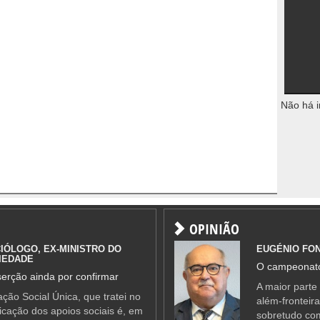
Não há i
OPINIÃO
IÓLOGO, EX-MINISTRO DO
EUGÉNIO FO
IEDADE
O campeonato
erção ainda por confirmar
A maior parte
ção Social Única, que tratei no
além-fronteir
ificação dos apoios sociais é, em
sobretudo co