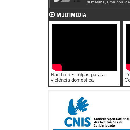
si mesma, uma boa ide
MULTIMÉDIA
Não há desculpas para a
Pr
violência doméstica
Co