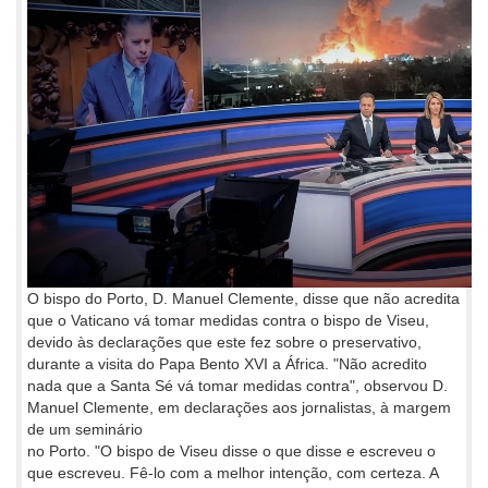
O bispo do Porto, D. Manuel Clemente, disse que não acredita
que o Vaticano vá tomar medidas contra o bispo de Viseu,
devido às declarações que este fez sobre o preservativo,
durante a visita do Papa Bento XVI a África. "Não acredito
nada que a Santa Sé vá tomar medidas contra", observou D.
Manuel Clemente, em declarações aos jornalistas, à margem
de um seminário
no Porto. "O bispo de Viseu disse o que disse e escreveu o
que escreveu. Fê-lo com a melhor intenção, com certeza. A