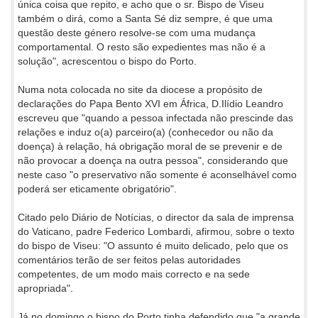
única coisa que repito, e acho que o sr. Bispo de Viseu
também o dirá, como a Santa Sé diz sempre, é que uma
questão deste género resolve-se com uma mudança
comportamental. O resto são expedientes mas não é a
solução", acrescentou o bispo do Porto.
Numa nota colocada no site da diocese a propósito de
declarações do Papa Bento XVI em África, D.Ilídio Leandro
escreveu que "quando a pessoa infectada não prescinde das
relações e induz o(a) parceiro(a) (conhecedor ou não da
doença) à relação, há obrigação moral de se prevenir e de
não provocar a doença na outra pessoa", considerando que
neste caso "o preservativo não somente é aconselhável como
poderá ser eticamente obrigatório".
Citado pelo Diário de Notícias, o director da sala de imprensa
do Vaticano, padre Federico Lombardi, afirmou, sobre o texto
do bispo de Viseu: "O assunto é muito delicado, pelo que os
comentários terão de ser feitos pelas autoridades
competentes, de um modo mais correcto e na sede
apropriada".
Já no domingo o bispo do Porto tinha defendido que "a grande