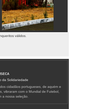
nqueritos válidos.
NSECA
 da Solidariedade
 dos cidadãos portugueses, de aquém e
as, vibraram com o Mundial de Futebol,
m a nossa seleção.