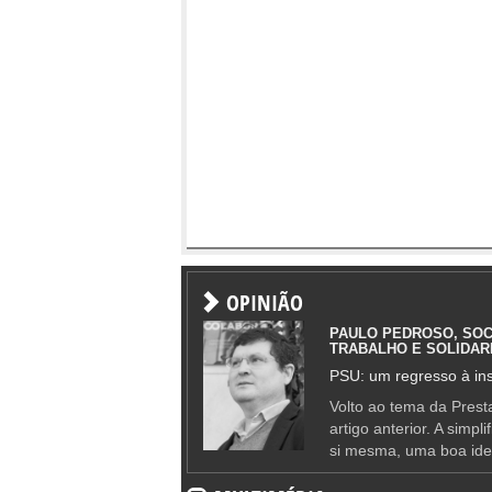
OPINIÃO
PAULO PEDROSO, SOC
TRABALHO E SOLIDAR
PSU: um regresso à ins
Volto ao tema da Presta
artigo anterior. A simpl
si mesma, uma boa ide