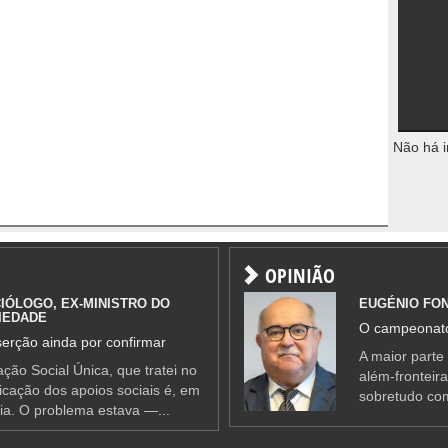
Não há i
OPINIÃO
IÓLOGO, EX-MINISTRO DO
EUGÉNIO FO
IEDADE
O campeonato
erção ainda por confirmar
A maior parte
ção Social Única, que tratei no
além-fronteir
ificação dos apoios sociais é, em
sobretudo co
ia. O problema estava —...