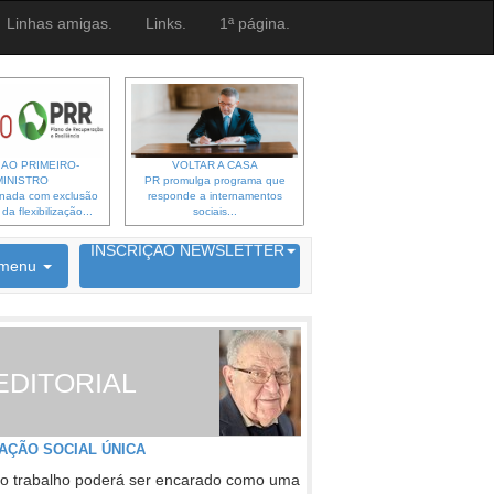
Linhas amigas.
Links.
1ª página.
 AO PRIMEIRO-
VOLTAR A CASA
MINISTRO
PR promulga programa que
gnada com exclusão
responde a internamentos
a flexibilização...
sociais...
6692 membros inscritos
INSCRIÇÃO NEWSLETTER
menu
EDITORIAL
AÇÃO SOCIAL ÚNICA
o trabalho poderá ser encarado como uma