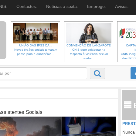
NIS.
Contactos.
Notícias à sexta.
Emprego.
Avisos.
UNIÃO DAS IPSS DA...
CONVENÇÃO DE LANZAROTE
CARTA
Novos órgãos sociais tomaram
CNIS quer colaborar na
posse para o quadriénio...
resposta à violência sexual
CNIS indi
contra...
das IPSS d
ssistentes Sociais
PREST
Nunca 