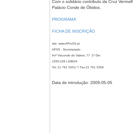
Com o solidário contributo da Cruz Vermel
Palácio Conde de Óbidos.
PROGRAMA
FICHA DE INSCRIÇÃO
site: www.AProSS.pt
APSS - Secretariado
Avª Visconde de Valmor, 77 -1º Dto
1050-239 LISBOA
Tel: 21 761 5351/ 7 Fax:21 761 5358
Data de introdução: 2009-05-05