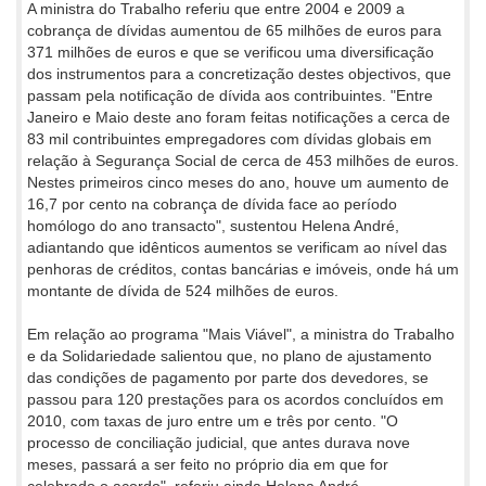
A ministra do Trabalho referiu que entre 2004 e 2009 a
cobrança de dívidas aumentou de 65 milhões de euros para
371 milhões de euros e que se verificou uma diversificação
dos instrumentos para a concretização destes objectivos, que
passam pela notificação de dívida aos contribuintes. "Entre
Janeiro e Maio deste ano foram feitas notificações a cerca de
83 mil contribuintes empregadores com dívidas globais em
relação à Segurança Social de cerca de 453 milhões de euros.
Nestes primeiros cinco meses do ano, houve um aumento de
16,7 por cento na cobrança de dívida face ao período
homólogo do ano transacto", sustentou Helena André,
adiantando que idênticos aumentos se verificam ao nível das
penhoras de créditos, contas bancárias e imóveis, onde há um
montante de dívida de 524 milhões de euros.
Em relação ao programa "Mais Viável", a ministra do Trabalho
e da Solidariedade salientou que, no plano de ajustamento
das condições de pagamento por parte dos devedores, se
passou para 120 prestações para os acordos concluídos em
2010, com taxas de juro entre um e três por cento. "O
processo de conciliação judicial, que antes durava nove
meses, passará a ser feito no próprio dia em que for
celebrado o acordo", referiu ainda Helena André.