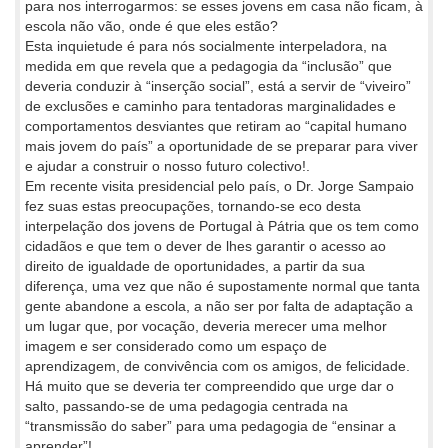
para nos interrogarmos: se esses jovens em casa não ficam, à
escola não vão, onde é que eles estão?
Esta inquietude é para nós socialmente interpeladora, na
medida em que revela que a pedagogia da “inclusão” que
deveria conduzir à “inserção social”, está a servir de “viveiro”
de exclusões e caminho para tentadoras marginalidades e
comportamentos desviantes que retiram ao “capital humano
mais jovem do país” a oportunidade de se preparar para viver
e ajudar a construir o nosso futuro colectivo!.
Em recente visita presidencial pelo país, o Dr. Jorge Sampaio
fez suas estas preocupações, tornando-se eco desta
interpelação dos jovens de Portugal à Pátria que os tem como
cidadãos e que tem o dever de lhes garantir o acesso ao
direito de igualdade de oportunidades, a partir da sua
diferença, uma vez que não é supostamente normal que tanta
gente abandone a escola, a não ser por falta de adaptação a
um lugar que, por vocação, deveria merecer uma melhor
imagem e ser considerado como um espaço de
aprendizagem, de convivência com os amigos, de felicidade.
Há muito que se deveria ter compreendido que urge dar o
salto, passando-se de uma pedagogia centrada na
“transmissão do saber” para uma pedagogia de “ensinar a
aprender”!