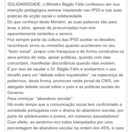
SOLIDARIEDADE, o Ministro Bagão Félix confessou ser sua
intenção pedagógica semear inquietude nas IPSS e nas suas
práticas de acção social e solidariedade.
Do que conheço deste Ministro, as suas palavras são para
levar a sério, apesar de pronunciadas num tom
aparentemente simbólico e sereno.
Fez sempre parte da cultura das IPSS aceitar os desafios,
reconhecer erros ou omissões quando acontecem no seu
“fazer social”, propor com franqueza e de forma construtiva os
seus pontos de vista, apoiar políticas, quando com elas
concordam, manifestar discordância quando elas existem.
É por isso de saudar o Dr. Bagão Félix e aceitarmos o seu
desafio para um “debate sobre inquietudes”, na esperança de
podermos, desta forma, promover neste jornal da CNIS, um
alargado debate social sobre o país e as políticas sociais do
Governo
Para começar: “abandono escolar”.
Há muito tempo que a comunicação social tem confrontado a
sociedade portuguesa com o drama do abandono escolar, por
parte de adolescentes e jovens, em números assustadores!
Com efeito, ao sentirmo-nos todos interpelados por uma
percentagem de abandono escolar na ordem dos 45%, é caso